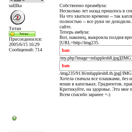
saШka
Собственно преамбула:
Несколько лет назад пришлось в сп
На что хватило времени -- так кап
полностью -- все руки не доходили.
сайте.
Титан
Теперь амбула:
Вот, наконец, выкроила полдня вре
Присоединился:
[URL=http://img235.
2005/6/15 16:29
Сообщений:
714
ban
/my.php?image=mfapplesh8.jpg][IMG]h
ban
/img235/9136/mfapplesh8.th.jpg[/IM
Хотела сначала все плашками, без 
мэши в капельках. Градиентов, прав
Критикуйте, на здоровье. Это мне п
Всем спасибо заранее =-)