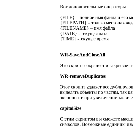
Вот дополнительные операторы
{FILE} – полное имя файла и его 
{FILEPATH} – только местонахожд
{FILENAME} – имя файла
{DATE} - текущая дата
{TIME} -текущее время
WR-SaveAndCloseAll
Это скрипт сохраняет и закрывает 
WR-removeDuplicates
Этот скрипт удаляет все дублирую
выделять объекты по частям, так к
экспоненте при увеличении количе
capitalSize
С этим скриптом вы сможете мас
символов. Возможные единицы изм