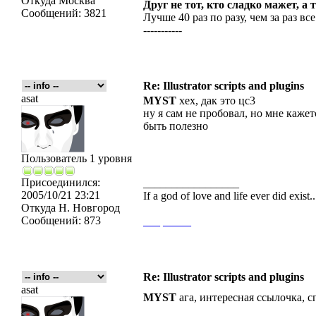
Откуда
Москва
Друг не тот, кто сладко мажет, а 
Сообщений:
3821
Лучше 40 раз по разу, чем за раз все
-----------
Re: Illustrator scripts and plugins
asat
MYST
хех, дак это цс3
ну я сам не пробовал, но мне каже
быть полезно
Пользователь 1 уровня
Присоединился:
_________________
2005/10/21 23:21
If a god of love and life ever did exist
Откуда
Н. Новгород
Сообщений:
873
___
_____
Re: Illustrator scripts and plugins
asat
MYST
ага, интересная ссылочка, с