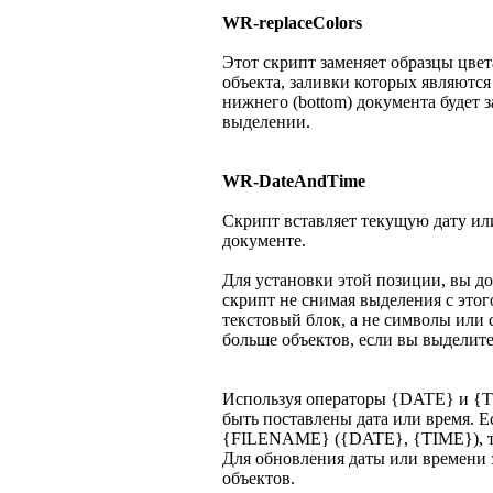
WR-replaceColors
Этот скрипт заменяет образцы цвет
объекта, заливки которых являются
нижнего (bottom) документа будет з
выделении.
WR-DateAndTime
Скрипт вставляет текущую дату ил
документе.
Для установки этой позиции, вы до
скрипт не снимая выделения с этог
текстовый блок, а не символы или 
больше объектов, если вы выделите
Используя операторы {DATE} и {T
быть поставлены дата или время. Е
{FILENAME} ({DATE}, {TIME}), то
Для обновления даты или времени 
объектов.