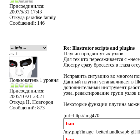
Присоединился:
2007/5/31 17:43
Откуда
paradise family
Сообщений:
146
Re: Illustrator scripts and plugins
asat
Плугин продвинутых узлов
Для тех кто пересаживается с «не
Люстру сразу бросается в глаза отс
Исправить ситуацию во многом пом
Пользователь 1 уровня
Данный плугин устанавливает в Ill
дополнительный инструмент работ
Присоединился:
узла, редактирование групп узлов 
2005/10/21 23:21
Откуда
Н. Новгород
Некоторые функции плугина можно
Сообщений:
873
[url=http://img470.
ban
/my.php?image=betterhandlesap6.gif][
ban