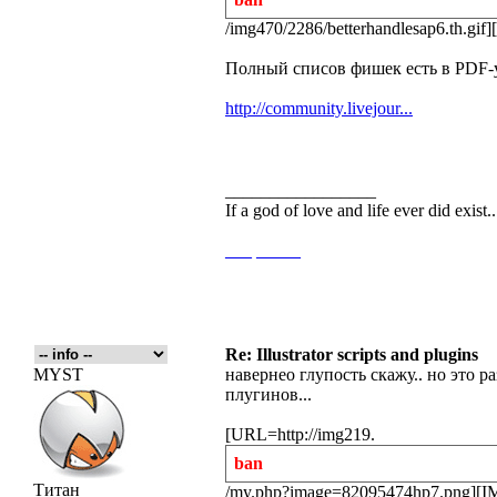
/img470/2286/betterhandlesap6.th.gif][
Полный списов фишек есть в PDF-у
http://community.livejour...
_________________
If a god of love and life ever did exist
___
_____
Re: Illustrator scripts and plugins
MYST
навернео глупость скажу.. но это р
плугинов...
[URL=http://img219.
ban
Титан
/my.php?image=82095474hp7.png][IM