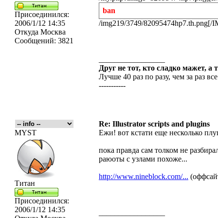
ban
Присоединился:
2006/1/12 14:35
/img219/3749/82095474hp7.th.png[/
Откуда
Москва
Сообщений:
3821
_________________
Друг не тот, кто сладко мажет, а 
Лучше 40 раз по разу, чем за раз все
-----------
Re: Illustrator scripts and plugins
MYST
Ежи! вот кстати еще несколько плу
пока правда сам толком не разбирал
раюоты с узлами похоже...
http://www.nineblock.com/...
(оффсай
Титан
Присоединился:
2006/1/12 14:35
_________________