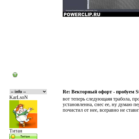
Re: Векторный офорт - пробуем S
KarLsoN
вот теперь следующаяя трабола, про
установленна, снес ее, ну думаю пе
почистил от нее, всеравно не ставитс
Титан
_________________