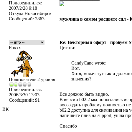
Присоединился:
2007/2/28 9:18
Откуда
Новосибирск
Сообщений:
2863
мужчина в самом расцвете сил -
Re: Векторный офорт - пробуем S
Foxxx
Цитата:
CandyCane wrote:
Вот.
Хотя, может тут так и должно
значения?
Пользователь 2 уровня
Присоединился:
Все должно быть видно.
2006/3/30 13:03
В версии b02.2 мы попытались ис
Сообщений:
91
воссоздать проблему полностью не 
ВК
b02.2 доступна для скачивания на ve
напишите плиз на support, ушла пр
Спасибо