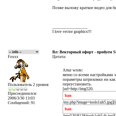
Позже выложу краткое видео для быс
_________________
I love vector graphics!!!
Re: Векторный офорт - пробуем S
Foxxx
Цитата:
Artur wrote:
меню со всеми настройками з
пораметры штриховки ни как 
переустановить.
Пользователь 2 уровня
[url=http://img520.
Присоединился:
ban
2006/3/30 13:03
/my.php?image=tools1uh5.jpg][i
Сообщений:
91
ban
/img520/8138/tools1uh5.th.jpg][/