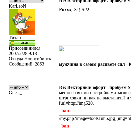
Re: Векторный офорт - пробуем S
KarLsoN
Foxxx
, XP, SP2
Титан
_________________
Присоединился:
2007/2/28 9:18
Откуда
Новосибирск
Сообщений:
2863
мужчина в самом расцвете сил -
Re: Векторный офорт - пробуем S
Guest_
меню со всеми настройками заглюч
штриховки ни как не выставить? и
[url=http://img520.
ban
/my.php?image=tools1uh5.jpg][img=ht
ban