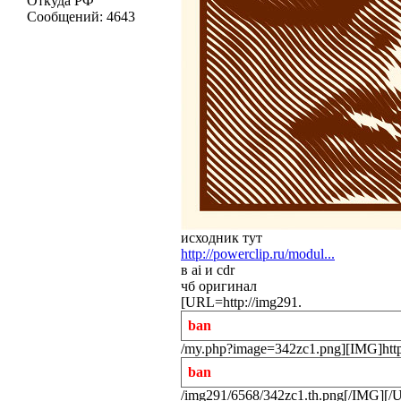
Откуда
РФ
Сообщений:
4643
исходник тут
http://powerclip.ru/modul...
в ai и cdr
чб оригинал
[URL=http://img291.
ban
/my.php?image=342zc1.png][IMG]http
ban
/img291/6568/342zc1.th.png[/IMG][/