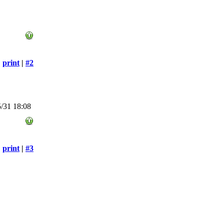
print
|
#2
/31 18:08
print
|
#3