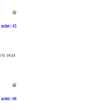
print
|
#5
/31 18:43
print
|
#6