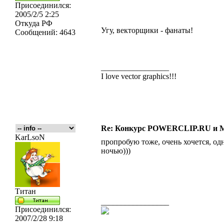
Присоединился:
2005/2/5 2:25
Откуда
РФ
Угу, векторщики - фанаты!
Сообщений:
4643
_________________
I love vector graphics!!!
Re: Конкурс POWERCLIP.RU и
KarLsoN
пропробую тоже, очень хочется, од
ночью)))
Титан
_________________
Присоединился:
2007/2/28 9:18