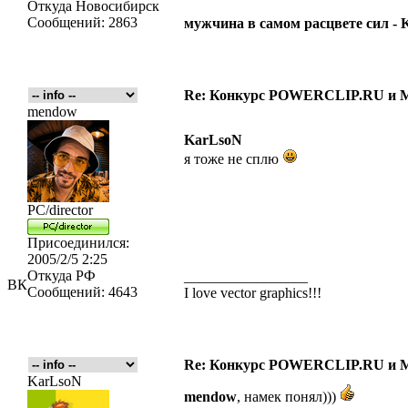
Откуда
Новосибирск
Сообщений:
2863
мужчина в самом расцвете сил -
Re: Конкурс POWERCLIP.RU и
mendow
KarLsoN
я тоже не сплю
PC/director
Присоединился:
2005/2/5 2:25
Откуда
РФ
_________________
ВК
Сообщений:
4643
I love vector graphics!!!
Re: Конкурс POWERCLIP.RU и
KarLsoN
mendow
, намек понял)))