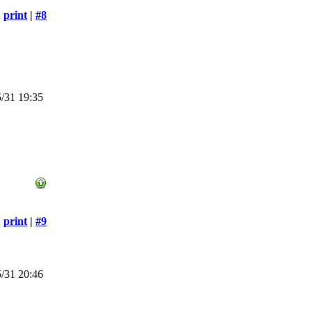
print
|
#8
/31 19:35
print
|
#9
/31 20:46