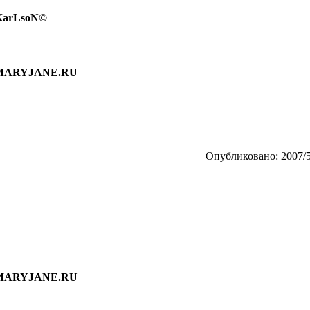
 KarLsoN©
 MARYJANE.RU
Опубликовано: 2007/5
 MARYJANE.RU