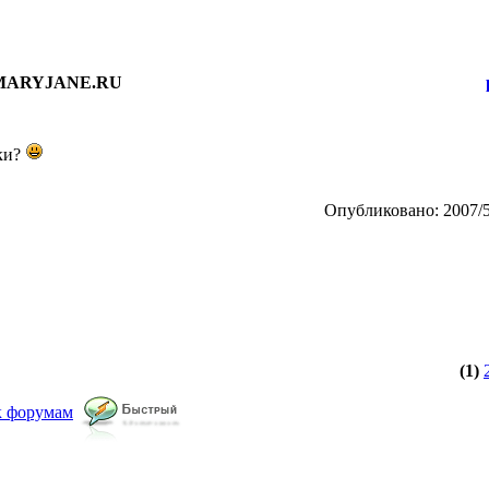
 MARYJANE.RU
ики?
Опубликовано: 2007/5
(1)
к форумам