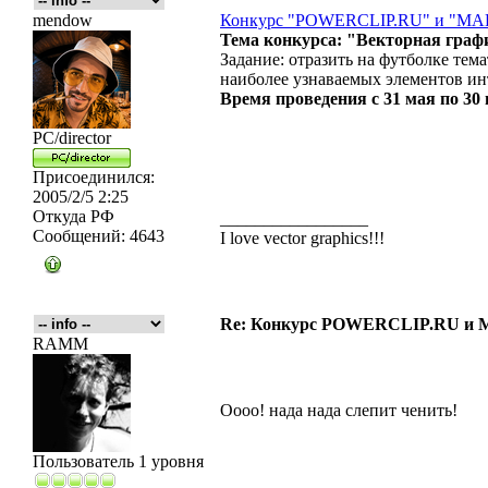
mendow
Конкурс "POWERCLIP.RU" и "M
Тема конкурса: "Векторная граф
Задание: отразить на футболке те
наиболее узнаваемых элементов инт
Время проведения с 31 мая по 30 
PC/director
Присоединился:
2005/2/5 2:25
Откуда
РФ
_________________
Сообщений:
4643
I love vector graphics!!!
Re: Конкурс POWERCLIP.RU и
RAMM
Оооо! нада нада слепит ченить!
Пользователь 1 уровня