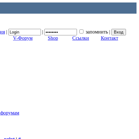
ция
|
|
запомнить
|
V-Форум
Shop
Ссылки
Контакт
к форумам