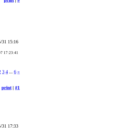
print
|
#
/31 15:16
07 17:23:41
2
3
4
...
6
»
print
|
#1
/31 17:33