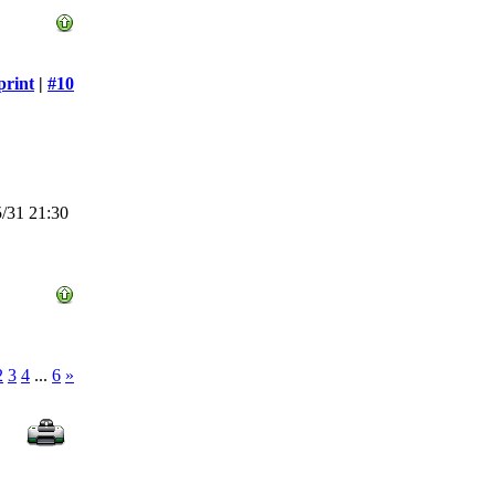
print
|
#10
/31 21:30
2
3
4
...
6
»