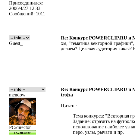
Присоединился:
2006/4/27 12:33
Сообщений:
1011
Re: Конкурс POWERCLIP.RU и
Guest_
хм, "тематика векторной графики",
делаем? Целевая аудитория какая?
Re: Конкурс POWERCLIP.RU и
mendow
trojza
Цитата:
Тема конкурса: "Векторная г
Задание: отразить на футбол
использование наиболее узна
PC/director
перо, узлы, рычаги и пр.