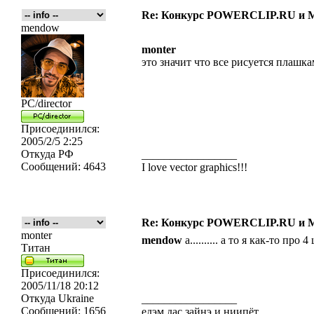
Re: Конкурс POWERCLIP.RU и
mendow
monter
это значит что все рисуется плашка
PC/director
Присоединился:
2005/2/5 2:25
Откуда
РФ
_________________
Сообщений:
4643
I love vector graphics!!!
Re: Конкурс POWERCLIP.RU и
monter
mendow
а.......... а то я как-то пр
Титан
Присоединился:
2005/11/18 20:12
Откуда
Ukraine
_________________
Сообщений:
1656
едэм дас зайнэ и ниипёт