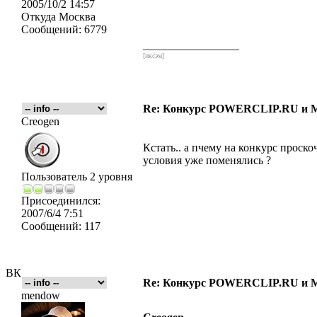
2005/10/2 14:57
Откуда
Москва
Сообщений:
6779
_________________
[икс́эм]
Re: Конкурс POWERCLIP.RU и
Creogen
Кстать.. а пчему на конкурс проско
условия уже поменялись ?
Пользователь 2 уровня
Присоединился:
2007/6/4 7:51
Сообщений:
117
ВК
Re: Конкурс POWERCLIP.RU и
mendow