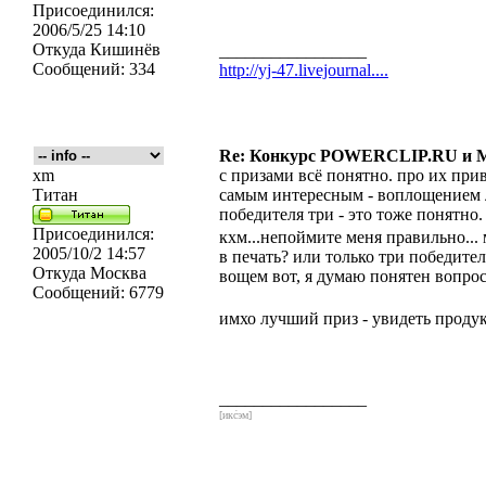
Присоединился:
2006/5/25 14:10
Откуда
Кишинёв
_________________
Сообщений:
334
http://yj-47.livejournal....
Re: Конкурс POWERCLIP.RU и
xm
с призами всё понятно. про их привл
Титан
самым интересным - воплощением 
победителя три - это тоже понятно.
Присоединился:
кхм...непоймите меня правильно...
2005/10/2 14:57
в печать? или только три победител
Откуда
Москва
вощем вот, я думаю понятен вопрос
Сообщений:
6779
имхо лучший приз - увидеть проду
_________________
[икс́эм]