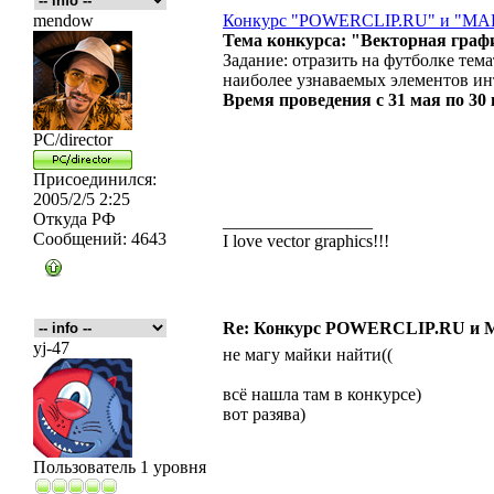
mendow
Конкурс "POWERCLIP.RU" и "M
Тема конкурса: "Векторная граф
Задание: отразить на футболке те
наиболее узнаваемых элементов инт
Время проведения с 31 мая по 30 
PC/director
Присоединился:
2005/2/5 2:25
Откуда
РФ
_________________
Сообщений:
4643
I love vector graphics!!!
Re: Конкурс POWERCLIP.RU и
yj-47
не магу майки найти((
всё нашла там в конкурсе)
вот разява)
Пользователь 1 уровня