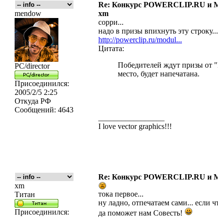
Re: Конкурс POWERCLIP.RU и
mendow
xm
сорри...
надо в призы впихнуть эту строку...
http://powerclip.ru/modul...
Цитата:
Победителей ждут призы от 
PC/director
место, будет напечатана.
Присоединился:
2005/2/5 2:25
Откуда
РФ
Сообщений:
4643
_________________
I love vector graphics!!!
Re: Конкурс POWERCLIP.RU и
xm
тока первое...
Титан
ну ладно, отпечатаем сами... если чт
Присоединился:
да поможет нам Совесть!