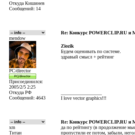
Откуда
Кишинев
Сообщений:
14
Re: Конкурс POWERCLIP.RU и
mendow
Ziozik
Будем оценивать по системе.
здравый смысл + рейтинг
PC/director
Присоединился:
2005/2/5 2:25
Откуда
РФ
_________________
Сообщений:
4643
I love vector graphics!!!
Re: Конкурс POWERCLIP.RU и
xm
да по рейтингу (в продолжение мысл
Титан
пропустили ее потом, забыли, негол