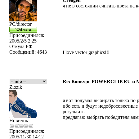
Creogen
я не в состоянии считать цвета на 
PC/director
Присоединился:
2005/2/5 2:25
Откуда
РФ
_________________
Сообщений:
4643
I love vector graphics!!!
Re: Конкурс POWERCLIP.RU и
Ziozik
я вот подумал выбирать только по 
ибо есть и будут недобросовестные
результаты
предлагаю выбрать победителя адм
Новичок
Присоединился:
2005/11/30 14:12