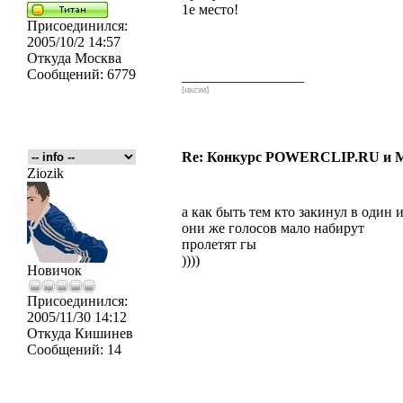
1е место!
Присоединился:
2005/10/2 14:57
Откуда
Москва
Сообщений:
6779
_________________
[икс́эм]
Re: Конкурс POWERCLIP.RU и
Ziozik
а как быть тем кто закинул в один 
они же голосов мало набирут
пролетят гы
))))
Новичок
Присоединился:
2005/11/30 14:12
Откуда
Кишинев
Сообщений:
14