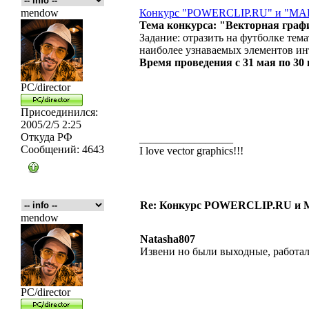
mendow
Конкурс "POWERCLIP.RU" и "M
Тема конкурса: "Векторная граф
Задание: отразить на футболке те
наиболее узнаваемых элементов инт
Время проведения с 31 мая по 30 
PC/director
Присоединился:
2005/2/5 2:25
Откуда
РФ
_________________
Сообщений:
4643
I love vector graphics!!!
Re: Конкурс POWERCLIP.RU и
mendow
Natasha807
Извени но были выходные, работал
PC/director