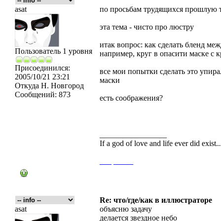
asat
по просьбам трудящихся прошлую т
эта тема - чисто про люстру
итак вопрос: как сделать бленд ме
Пользователь 1 уровня
например, круг в опасити маске с
Присоединился:
все мои попытки сделать это упирал
2005/10/21 23:21
маски
Откуда
Н. Новгород
Сообщений:
873
есть соображения?
_________________
If a god of love and life ever did exist
___
_____
Re: что/где/как в иллюстраторе
asat
объясню задачу
делается звездное небо