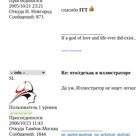
Присоединился:
2005/10/21 23:21
спасибо
ITT
Откуда
Н. Новгород
Сообщений:
873
_________________
If a god of love and life ever did exist
___
_____
Re: что/где/как в иллюстраторе
SL
Да уж, Иллюстратор не ищет легки
Пользователь 1 уровня
Присоединился:
2006/10/23 11:43
Откуда
Тамбов-Москва
_________________
Сообщений:
1844
не математик, но вектор люблю