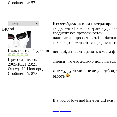
Сообщений:
57
Re: что/где/как в иллюстраторе
asat
ты делаешь flatten transparency для
ВК
градиент без прозрачностей
наличие же прозрачностей в бленд
так как фоном является градиент, 
Пользователь 1 уровня
попробуй просто сделать в моем ф
Присоединился:
справа - то что должно получиться,
2005/10/21 23:21
Откуда
Н. Новгород
я не мудруствую и не лезу в дебри,
Сообщений:
873
работе
_________________
If a god of love and life ever did exist
___
_____