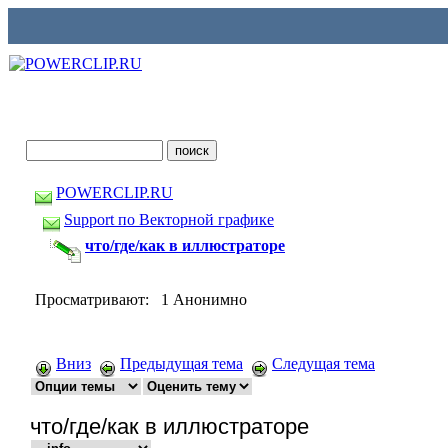
POWERCLIP.RU
Support по Векторной графике
что/где/как в иллюстраторе
Просматривают: 1 Анонимно
Вниз
Предыдущая тема
Следущая тема
что/где/как в иллюстраторе