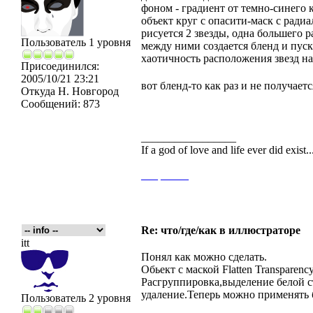
фоном - градиент от темно-синего 
объект круг с опасити-маск с ради
рисуется 2 звезды, одна большего р
Пользователь 1 уровня
между ними создается бленд и пус
хаотичность расположения звезд на
Присоединился:
2005/10/21 23:21
вот бленд-то как раз и не получает
Откуда
Н. Новгород
Сообщений:
873
_________________
If a god of love and life ever did exist
___
_____
Re: что/где/как в иллюстраторе
itt
Понял как можно сделать.
Обьект с маской Flatten Transparenc
Расгруппировка,выделение белой с
удаление.Теперь можно применять 
Пользователь 2 уровня