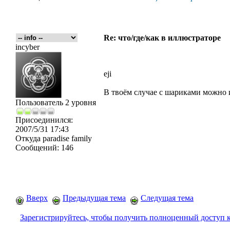
Re: что/где/как в иллюстраторе
incyber
eji
В твоём случае с шариками можно ис
Пользователь 2 уровня
Присоединился:
2007/5/31 17:43
Откуда
paradise family
Сообщений:
146
Вверх
Предыдущая тема
Следущая тема
Зарегистрируйтесь, чтобы получить полноценный доступ 