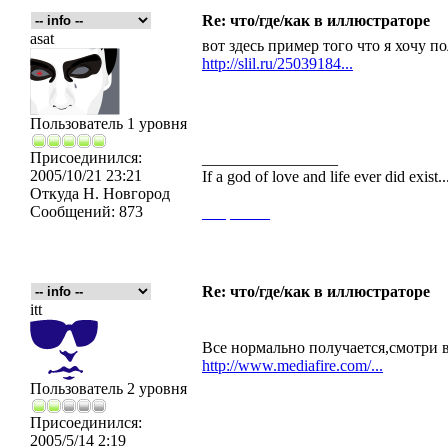
Re: что/где/как в иллюстраторе
asat
вот здесь пример того что я хочу п
http://slil.ru/25039184...
Пользователь 1 уровня
Присоединился:
_________________
2005/10/21 23:21
If a god of love and life ever did exist
Откуда
Н. Новгород
Сообщений:
873
___
_____
Re: что/где/как в иллюстраторе
itt
Все нормально получается,смотри 
http://www.mediafire.com/...
Пользователь 2 уровня
Присоединился:
2005/5/14 2:19