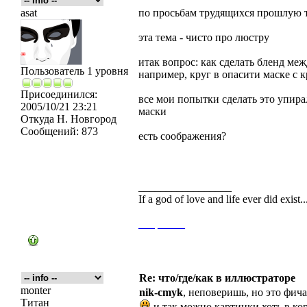
asat
по просьбам трудящихся прошлую т
эта тема - чисто про люстру
итак вопрос: как сделать бленд ме
Пользователь 1 уровня
например, круг в опасити маске с
Присоединился:
все мои попытки сделать это упирал
2005/10/21 23:21
маски
Откуда
Н. Новгород
Сообщений:
873
есть соображения?
_________________
If a god of love and life ever did exist
___
_____
Re: что/где/как в иллюстраторе
monter
nik-cmyk
, неповеришь, но это фич
Титан
и так можно картинки хоть в коре