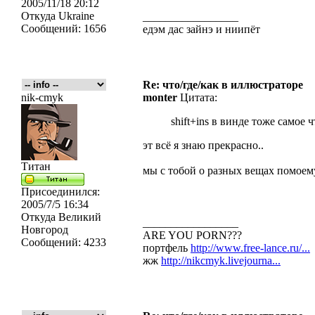
2005/11/18 20:12
Откуда
Ukraine
_________________
Сообщений:
1656
едэм дас зайнэ и ниипёт
Re: что/где/как в иллюстраторе
nik-cmyk
monter
Цитата:
shift+ins в винде тоже самое чт
эт всё я знаю прекрасно..
Титан
мы с тобой о разных вещах помоем
Присоединился:
2005/7/5 16:34
Откуда
Великий
_________________
Новгород
ARE YOU PORN???
Сообщений:
4233
портфель
http://www.free-lance.ru/...
жж
http://nikcmyk.livejourna...