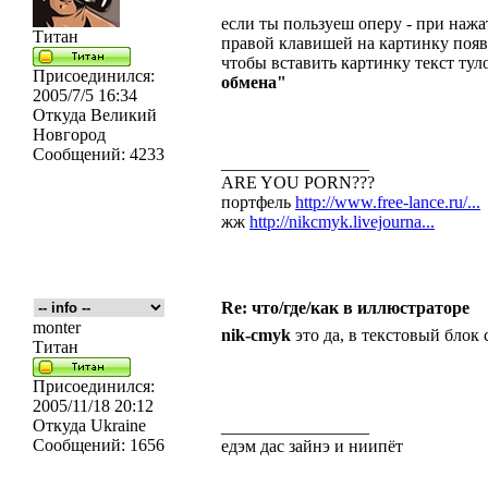
если ты пользуеш оперу - при наж
Титан
правой клавишей на картинку появ
чтобы вставить картинку текст ту
Присоединился:
обмена"
2005/7/5 16:34
Откуда
Великий
Новгород
Сообщений:
4233
_________________
ARE YOU PORN???
портфель
http://www.free-lance.ru/...
жж
http://nikcmyk.livejourna...
Re: что/где/как в иллюстраторе
monter
nik-cmyk
это да, в текстовый блок
Титан
Присоединился:
2005/11/18 20:12
Откуда
Ukraine
_________________
Сообщений:
1656
едэм дас зайнэ и ниипёт