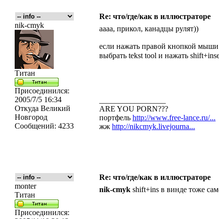
Re: что/где/как в иллюстраторе
nik-cmyk
аааа, прикол, канадцы рулят))
если нажать правой кнопкой мыши н
выбрать tekst tool и нажать shift+in
Титан
Присоединился:
2005/7/5 16:34
_________________
Откуда
Великий
ARE YOU PORN???
Новгород
портфель
http://www.free-lance.ru/...
Сообщений:
4233
жж
http://nikcmyk.livejourna...
Re: что/где/как в иллюстраторе
monter
nik-cmyk
shift+ins в винде тоже сам
Титан
Присоединился: