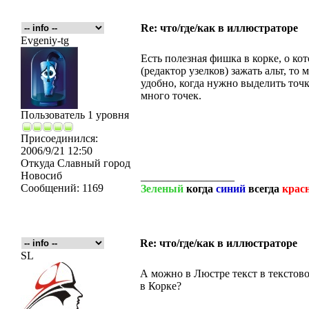
Re: что/где/как в иллюстраторе
Evgeniy-tg
Есть полезная фишка в корке, о ко
(редактор узелков) зажать альт, т
удобно, когда нужно выделить точк
много точек.
Пользователь 1 уровня
Присоединился:
2006/9/21 12:50
Откуда
Славный город
Новосиб
_________________
Сообщений:
1169
Зеленый
когда
синий
всегда
крас
Re: что/где/как в иллюстраторе
SL
А можно в Люстре текст в текстов
в Корке?