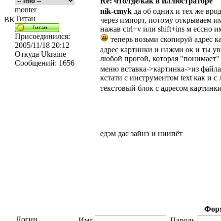
Re: что/где/как в иллюстраторе
monter
nik-cmyk
да об одних и тех же вро
Титан
ВК
через импорт, потому открываем им
нажав ctrl+v или shift+ins м ессно 
Присоединился:
теперь возьми скопируй адрес ка
2005/11/18 20:12
адрес картинки и нажми ок и ты у
Откуда
Ukraine
любой прогой, которая "понимает"
Сообщений:
1656
меню вставка->картинка->из файла 
кстати с инструментом text как и 
текстовый блок с адресом картинк
_________________
едэм дас зайнэ и ниипёт
Форм
Логин
Имя
Пароль