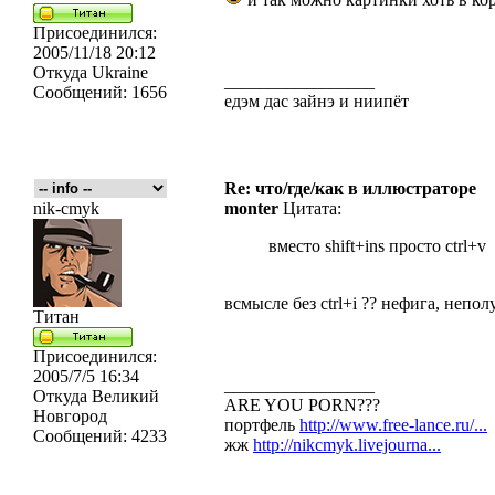
Присоединился:
2005/11/18 20:12
Откуда
Ukraine
_________________
Сообщений:
1656
едэм дас зайнэ и ниипёт
Re: что/где/как в иллюстраторе
nik-cmyk
monter
Цитата:
вместо shift+ins просто ctrl+v
всмысле без ctrl+i ?? нефига, непо
Титан
Присоединился:
2005/7/5 16:34
_________________
Откуда
Великий
ARE YOU PORN???
Новгород
портфель
http://www.free-lance.ru/...
Сообщений:
4233
жж
http://nikcmyk.livejourna...