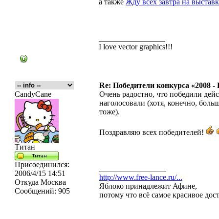
а также
Жду всех завтра на выставк
_________________
I love vector graphics!!!
Re: Победители конкурса «2008 -
CandyCane
Очень радостно, что победили дейс
наголосовали (хотя, конечно, боль
тоже).
Поздравляю всех победителей!
Титан
Присоединился:
_________________
2006/4/15 14:51
http://www.free-lance.ru/...
Откуда
Москва
Яблоко принадлежит Афине,
Сообщений:
905
потому что всё самое красивое дос