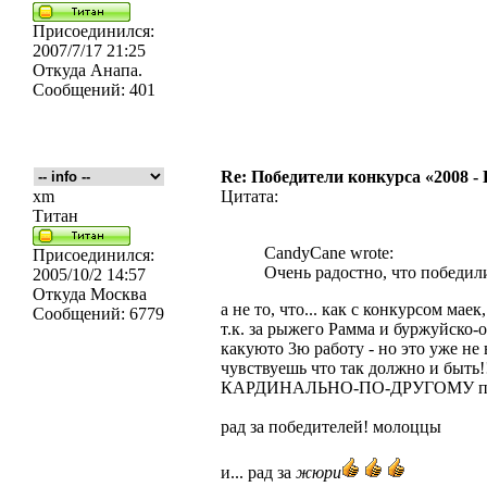
Присоединился:
2007/7/17 21:25
Откуда
Анапа.
Сообщений:
401
Re: Победители конкурса «2008 -
xm
Цитата:
Титан
CandyCane wrote:
Присоединился:
Очень радостно, что победил
2005/10/2 14:57
Откуда
Москва
а не то, что... как с конкурсом маек
Сообщений:
6779
т.к. за рыжего Рамма и буржуйско-о
какуюто 3ю работу - но это уже не 
чувствуешь что так должно и быть!!
КАРДИНАЛЬНО-ПО-ДРУГОМУ про
рад за победителей! молоццы
и... рад за
жюри