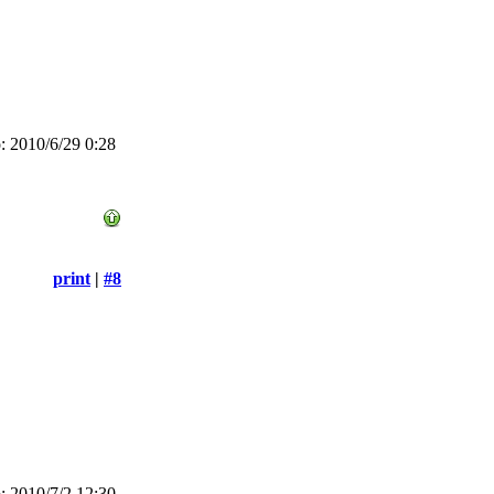
 2010/6/29 0:28
print
|
#8
 2010/7/2 12:30