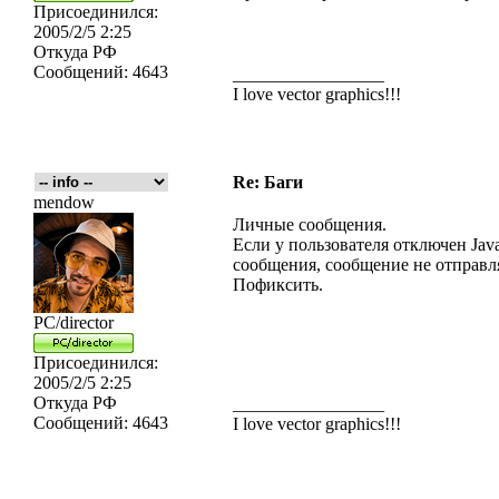
Присоединился:
2005/2/5 2:25
Откуда
РФ
Сообщений:
4643
_________________
I love vector graphics!!!
Re: Баги
mendow
Личные сообщения.
Если у пользователя отключен Java
сообщения, сообщение не отправл
Пофиксить.
PC/director
Присоединился:
2005/2/5 2:25
Откуда
РФ
_________________
Сообщений:
4643
I love vector graphics!!!