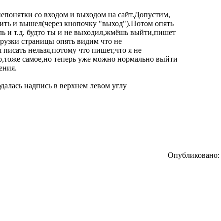
епонятки со входом и выходом на сайт.Допустим,
ить и вышел(через кнопочку "выход").Потом опять
ь и т.д. будто ты и не выходил,жмёшь выйти,пишет
грузки страницы опять видим что не
писать нельзя,потому что пишет,что я не
р,тоже самое,но теперь уже можно нормально выйти
ения.
далась надпись в верхнем левом углу
Опубликовано: 