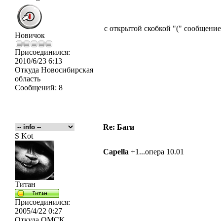
с открытой скобкой "(" сообщение
Новичок
Присоединился:
2010/6/23 6:13
Откуда
Новосибирская
область
Сообщений:
8
Re: Баги
S Kot
Capella
+1...опера 10.01
Титан
Присоединился:
2005/4/22 0:27
Откуда
ОМСК
_________________