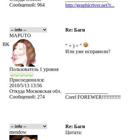
Сообщений:
964
http://graphicriver.net?r...
Re: Баги
MAPUTO
ВК
" + ) = "
Или уже исправили?
Пользователь 1 уровня
Присоединился:
2010/5/13 13:56
Откуда
Московская обл.
_________________
Сообщений:
274
Corel FOREWER!!!!!!!!!!!!
Re: Баги
mendow
Цитата: