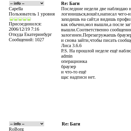
Re: Баги
Capella
Последние недели две наблюдаю н
Пользователь 1 уровня
логинишься,вошёл,написал чего-н
заходишь на сайт,и видишь профил
Присоединился:
как обычно,мол вышли,а после за
2006/12/19 7:16
вышли.Соответственно сообщения 
Откуда
Екатеринбург
залогинен.Перезагружаешь браузе
Сообщений:
1027
и снова зайти,чтобы писать сообщ
Лиса 3.6.6
P.S. На прошлой неделе ещё наблю
admin
операционка
браузер
и что-то ещё
щас надписи нет.
Re: Баги
RoBorg