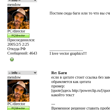
mendow
Постим сюда баги или то что вы сч
PC/director
Присоединился:
2005/2/5 2:25
Откуда
РФ
_________________
Сообщений:
4643
I love vector graphics!!!
Re: Баги
mendow
если в цитате стоит ссылка без за
обрамляется как цитата
пример:
[quotе]здесь httр://powerclip.ru/[/quo
какойто текст
PC/director
---
Временное решение ставить пробе