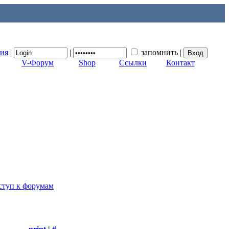
ция
|
|
запомнить
|
V-Форум
Shop
Ссылки
Контакт
ступ к форумам