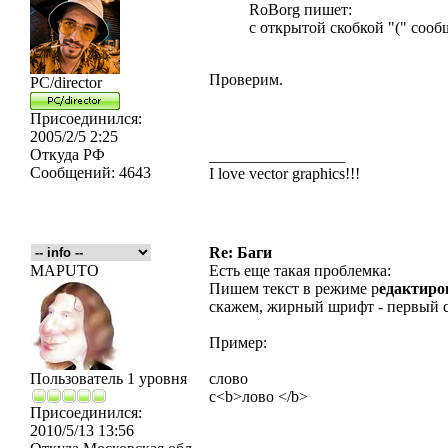
RoBorg пишет:
с открытой скобкой "(" сооб
Проверим.
PC/director
Присоединился:
2005/2/5 2:25
Откуда
РФ
_________________
Сообщений:
4643
I love vector graphics!!!
Re: Баги
MAPUTO
Есть еще такая проблемка:
Пишем текст в режиме р
едактир
скажем, жирный шрифт - первый с
Пример:
Пользователь 1 уровня
слово
с<b>лово </b>
Присоединился:
2010/5/13 13:56