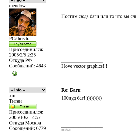
mendow
Постим сюда баги или то что вы сч
PC/director
Присоединился:
2005/2/5 2:25
Откуда
РФ
_________________
Сообщений:
4643
I love vector graphics!!!
Re: Баги
xm
100пуд баг! ))))))))))
Титан
Присоединился:
2005/10/2 14:57
Откуда
Москва
_________________
Сообщений:
6779
[икс́эм]