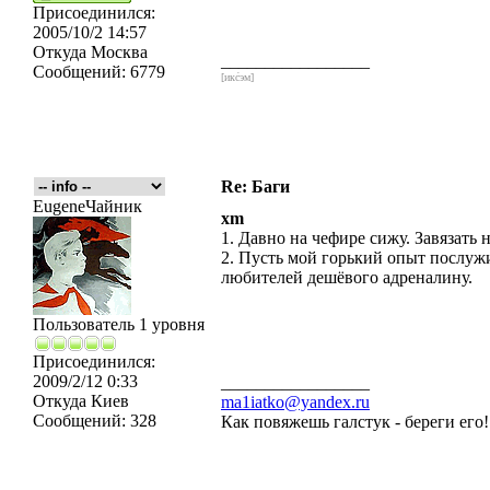
Присоединился:
2005/10/2 14:57
Откуда
Москва
_________________
Сообщений:
6779
[икс́эм]
Re: Баги
EugeneЧайник
xm
1. Давно на чефире сижу. Завязать 
2. Пусть мой горький опыт послуж
любителей дешёвого адреналину.
Пользователь 1 уровня
Присоединился:
2009/2/12 0:33
_________________
Откуда
Киев
ma1iatko@yandex.ru
Сообщений:
328
Как повяжешь галстук - береги его