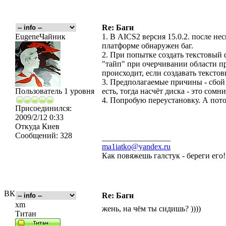
Re: Баги
EugeneЧайник
1. В AICS2 версия 15.0.2. после не
платформе обнаружен баг.
2. При попытке создать текстовый
"тайп" при очерчивании области пр
происходит, если создавать тексто
3. Предполагаемые причины - сбой 
Пользователь 1 уровня
есть, тогда насчёт диска - это сомн
4. Попробую переустановку. А пот
Присоединился:
2009/2/12 0:33
Откуда
Киев
Сообщений:
328
_________________
ma1iatko@yandex.ru
Как повяжешь галстук - береги его
ВК
Re: Баги
xm
жень, на чём ты сидишь? ))))
Титан