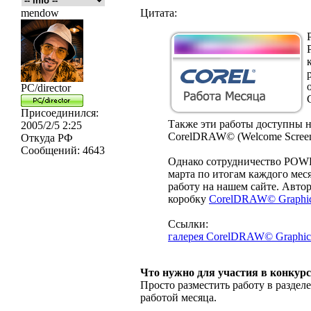
mendow
Цитата:
PC/director
Присоединился:
Также эти работы доступны н
2005/2/5 2:25
CorelDRAW© (Welcome Screen, 
Откуда
РФ
Сообщений:
4643
Однако сотрудничество PO
марта по итогам каждого ме
работу на нашем сайте. Авто
коробку
CorelDRAW© Graphic
Ссылки:
галерея CorelDRAW© Graphics
Что нужно для участия в конкурс
Просто разместить работу в раздел
работой месяца.