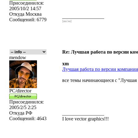
Присоединился:
2005/10/2 14:57
Откуда
Москва
_________________
Сообщений:
6779
[икс́эм]
Re: Лучшая работа по версии к
mendow
xm
Лучшая работа по версии компан
все темы начинающиеся с "Лучшая р
PC/director
Присоединился:
2005/2/5 2:25
Откуда
РФ
_________________
Сообщений:
4643
I love vector graphics!!!