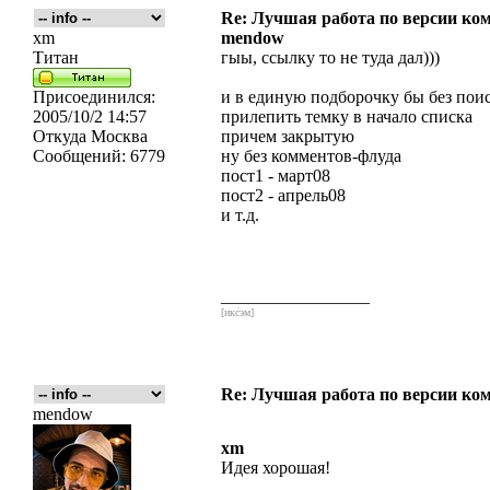
Re: Лучшая работа по версии к
xm
mendow
Титан
гыы, ссылку то не туда дал)))
Присоединился:
и в единую подборочку бы без пои
2005/10/2 14:57
прилепить темку в начало списка
Откуда
Москва
причем закрытую
Сообщений:
6779
ну без комментов-флуда
пост1 - март08
пост2 - апрель08
и т.д.
_________________
[икс́эм]
Re: Лучшая работа по версии к
mendow
xm
Идея хорошая!