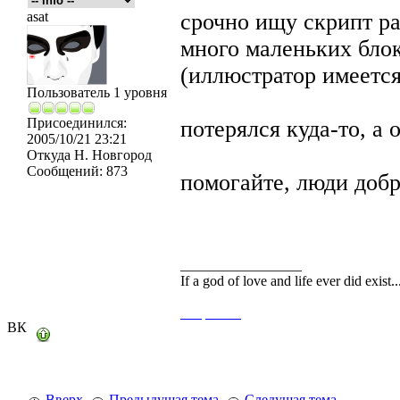
asat
срочно ищу скрипт ра
много маленьких бло
(иллюстратор имеется
Пользователь 1 уровня
Присоединился:
потерялся куда-то, а
2005/10/21 23:21
Откуда
Н. Новгород
Сообщений:
873
помогайте, люди доб
_________________
If a god of love and life ever did exist
___
_____
ВК
Вверх
Предыдущая тема
Следущая тема