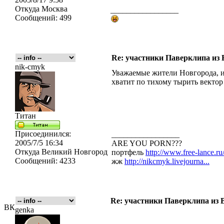
Откуда
Москва
_________________
Сообщений:
499
Re: участники Паверклипа из 
nik-cmyk
Уважаемые жители Новгорода, 
хватит по тихому тырить вектор 
Титан
Присоединился:
_________________
2005/7/5 16:34
ARE YOU PORN???
Откуда
Великий Новгород
портфель
http://www.free-lance.ru/
Сообщений:
4233
жж
http://nikcmyk.livejourna...
Re: участники Паверклипа из 
ВК
genka