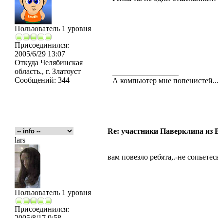
Пользователь 1 уровня
Присоединился:
2005/6/29 13:07
Откуда
Челябинская
область., г. Златоуст
_________________
Сообщений:
344
А компьютер мне попенистей...
Re: участники Паверклипа из 
lars
вам повезло ребята,.-не сопьетес
Пользователь 1 уровня
Присоединился:
2005/8/17 9:58