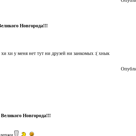
Опубли
Великого Новгорода!!!
хи хи у меня нет тут ни друзей ни занкомых :( хнык
Опубли
 Великого Новгорода!!!
! держи