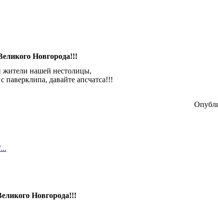
Великого Новгорода!!!
и жители нашей нестолицы,
с паверклипа, давайте апсчатса!!!
Опубли
...
Великого Новгорода!!!