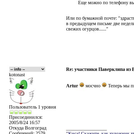
Еще можно по телефону вып
Или по бумажной почте: "здраств
в предыдущем письме две недели
свежих огурцов......"
Re: участники Паверклипа из 
kotonast
Artur
мосчно
Теперь мы пь
Пользователь 1 уровня
Присоединился:
2005/8/24 16:57
Откуда
Волгоград
_________________
Сообщений:
2579
"Киса! Скажите, как художник х