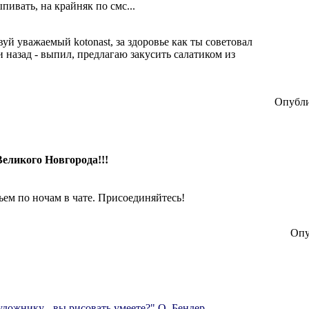
ивать, на крайняк по смс...
уй уважаемый kotonast, за здоровье как ты советовал
 назад - выпил, предлагаю закусить салатиком из
Опубли
Великого Новгорода!!!
ем по ночам в чате. Присоединяйтесь!
Опу
удожнику - вы рисовать умеете?" О. Бендер