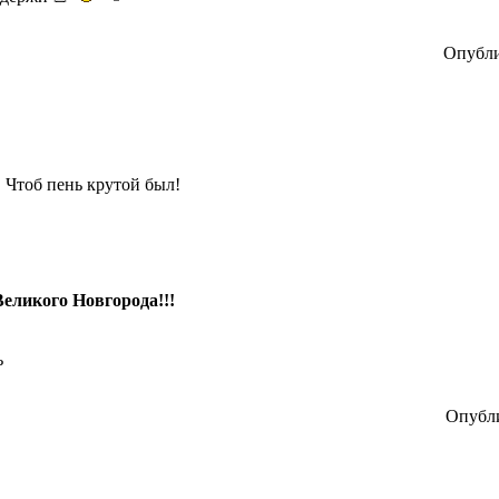
Опубли
 Чтоб пень крутой был!
Великого Новгорода!!!
ь
Опубли