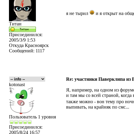
я не тырил
и я открыт на об
Титан
Присоединился:
2005/3/9 1:53
Откуда
Красноярск
Сообщений:
1117
Re: участники Паверклипа из 
kotonast
Я, например, на одном из форум
и там мы со всей страной, когда 
также можно - вон тему про ноч
выпивать, на крайняк по смс...
Пользователь 1 уровня
Присоединился:
2005/8/24 16:57