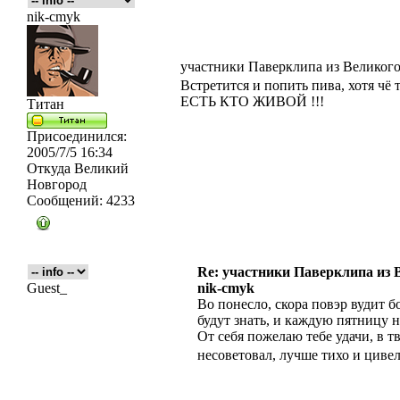
nik-cmyk
участники Паверклипа из Великог
Встретится и попить пива, хотя чё 
ЕСТЬ КТО ЖИВОЙ !!!
Титан
Присоединился:
2005/7/5 16:34
Откуда
Великий
Новгород
Сообщений:
4233
Re: участники Паверклипа из 
Guest_
nik-cmyk
Во понесло, скора повэр вудит 
будут знать, и каждую пятницу н
От себя пожелаю тебе удачи, в т
несоветовал, лучше тихо и цивел