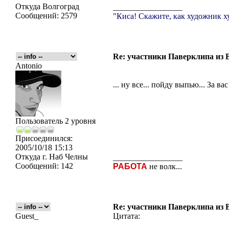
Откуда
Волгоград
_________________
Сообщений:
2579
"Киса! Скажите, как художник х
Re: участники Паверклипа из 
Antonio
... ну все... пойду выпью... За ва
Пользователь 2 уровня
Присоединился:
2005/10/18 15:13
Откуда
г. Наб Челны
_________________
Сообщений:
142
РАБОТА
не волк...
Re: участники Паверклипа из 
Guest_
Цитата: