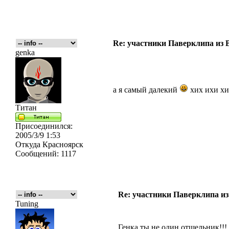
Re: участники Паверклипа из 
genka
а я самый далекий
хих ихи хи 
Титан
Присоединился:
2005/3/9 1:53
Откуда
Красноярск
Сообщений:
1117
Re: участники Паверклипа из
Tuning
Генка ты не один отшельник!!