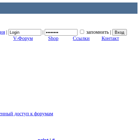
ция
|
|
запомнить
|
V-Форум
Shop
Ссылки
Контакт
ценный доступ к форумам