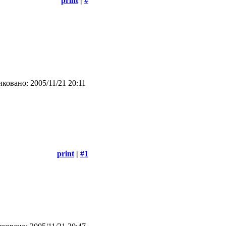
print
|
#
ковано: 2005/11/21 20:11
print
|
#1