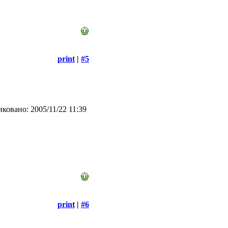
print
|
#5
ковано: 2005/11/22 11:39
print
|
#6