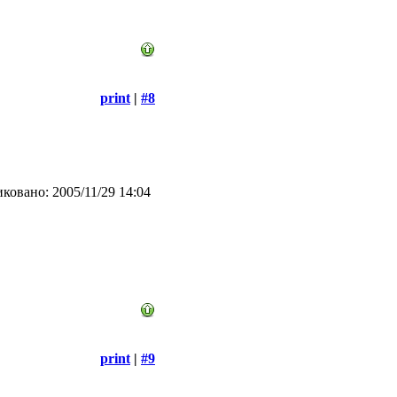
print
|
#8
ковано: 2005/11/29 14:04
print
|
#9