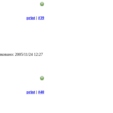
print
|
#39
ковано: 2005/11/24 12:27
print
|
#40