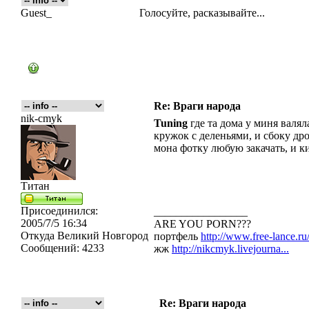
Guest_
Голосуйте, расказывайте...
Re: Враги народа
nik-cmyk
Tuning
где та дома у миня валял
кружок с деленьями, и сбоку др
мона фотку любую закачать, и ки
Титан
Присоединился:
_________________
2005/7/5 16:34
ARE YOU PORN???
Откуда
Великий Новгород
портфель
http://www.free-lance.ru/
Сообщений:
4233
жж
http://nikcmyk.livejourna...
Re: Враги народа