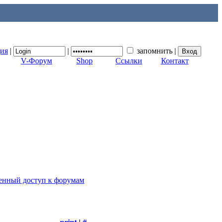
ция
|
|
запомнить
|
V-Форум
Shop
Ссылки
Контакт
ценный доступ к форумам