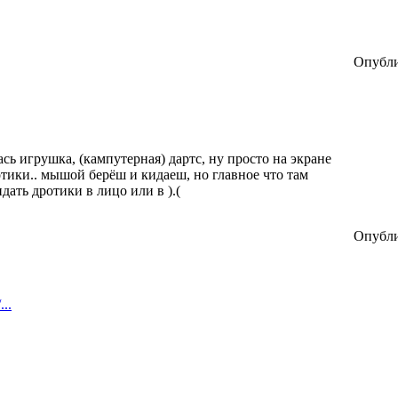
Опубли
ась игрушка, (кампутерная) дартс, ну просто на экране
отики.. мышой берёш и кидаеш, но главное что там
дать дротики в лицо или в ).(
Опубли
...