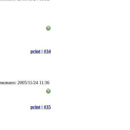
print
|
#34
ковано: 2005/11/24 11:36
print
|
#35