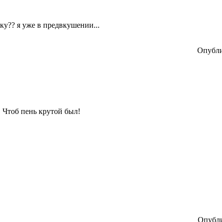
льку?? я уже в предвкушении...
Опубли
 Чтоб пень крутой был!
Опубли