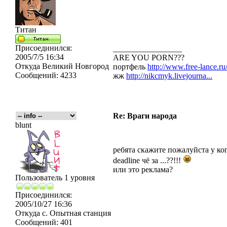
Титан
Присоединился:
_________________
2005/7/5 16:34
ARE YOU PORN???
Откуда
Великий Новгород
портфель
http://www.free-lance.ru/
Сообщений:
4233
жж
http://nikcmyk.livejourna...
Re: Враги народа
blunt
ребята скажите пожалуйста у ког
deadline чё за ...??!!!
или это реклама?
Пользователь 1 уровня
Присоединился:
2005/10/27 16:36
Откуда
с. Опытная станция
Сообщений:
401