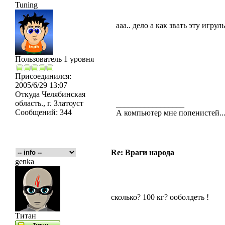
Tuning
ааа.. дело а как звать эту игру
Пользователь 1 уровня
Присоединился:
2005/6/29 13:07
Откуда
Челябинская
область., г. Златоуст
_________________
Сообщений:
344
А компьютер мне попенистей...
Re: Враги народа
genka
сколько? 100 кг? ооболдеть !
Титан