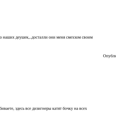
ро наших деушек,..досталли они меня смеххом своим
Опубли
биваете, здесь все дизигнеры катят бочку на всех