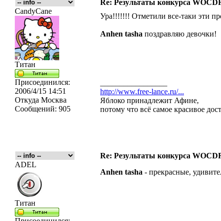
Re: Результаты конкурса WOCDR
CandyCane
Ура!!!!!!! Отметили все-таки эти п
Anhen
tasha
поздравляю девочки!
Титан
Присоединился:
_________________
2006/4/15 14:51
http://www.free-lance.ru/...
Откуда
Москва
Яблоко принадлежит Афине,
Сообщений:
905
потому что всё самое красивое дос
Re: Результаты конкурса WOCDR
ADEL
Anhen tasha
- прекрасные, удивите
Титан
Присоединился: