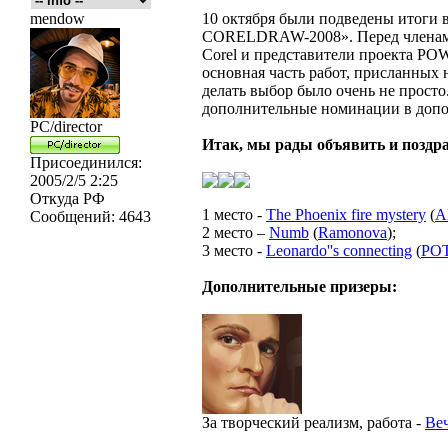
mendow
10 октября были подведены итоги
CORELDRAW-2008». Перед членами
Corel и представители проекта POW
основная часть работ, присланных 
делать выбор было очень не прост
дополнительные номинации в допо
PC/director
Итак, мы рады объявить и поздра
Присоединился:
2005/2/5 2:25
Откуда
РФ
1 место -
The Phoenix fire mystery
(
A
Сообщений:
4643
2 место –
Numb
(
Ramonova
);
3 место -
Leonardo''s connecting
(
PO
Дополнительные призеры:
За творческий реализм, работа -
Ве