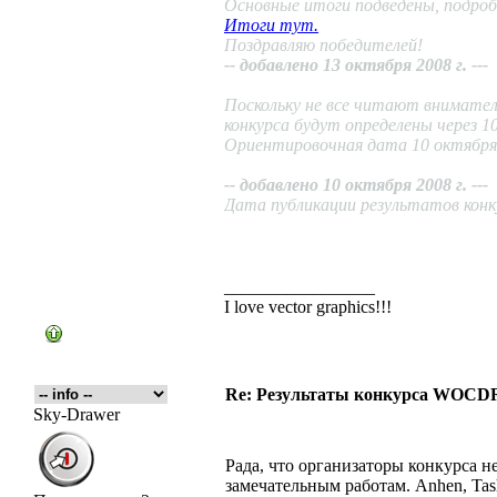
Основные итоги подведены, подроб
Итоги тут.
Поздравляю победителей!
-- добавлено 13 октября 2008 г. ---
Поскольку не все читают внимате
конкурса будут определены через 10
Ориентировочная дата 10 октября 
-- добавлено 10 октября 2008 г. ---
Дата публикации результатов конку
_________________
I love vector graphics!!!
Re: Результаты конкурса WOCDR
Sky-Drawer
Рада, что организаторы конкурса 
замечательным работам. Anhen, Tas