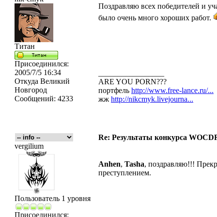
Поздравляю всех победителей и уч
было очень много хороших работ.
Титан
Присоединился:
2005/7/5 16:34
_________________
Откуда
Великий
ARE YOU PORN???
Новгород
портфель
http://www.free-lance.ru/...
Сообщений:
4233
жж
http://nikcmyk.livejourna...
Re: Результаты конкурса WOCDR
vergilium
Anhen
,
Tasha
, поздравляю!!! Прек
преступлением.
Пользователь 1 уровня
Присоединился: