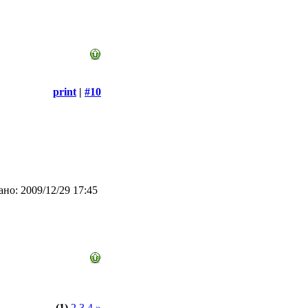
print
|
#10
но: 2009/12/29 17:45
(1)
2
3
4
»