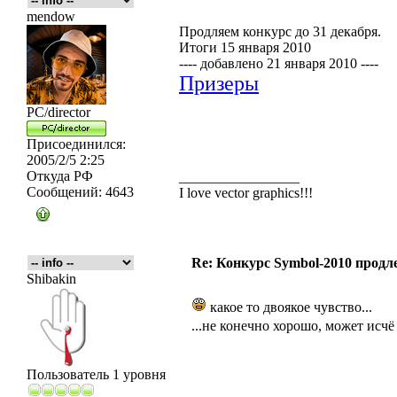
mendow
Продляем конкурс до 31 декабря.
Итоги 15 января 2010
---- добавлено 21 января 2010 ----
Призеры
PC/director
Присоединился:
2005/2/5 2:25
Откуда
РФ
_________________
Сообщений:
4643
I love vector graphics!!!
Re: Конкурс Symbol-2010 продле
Shibakin
какое то двоякое чувство...
...не конечно хорошо, может исчё
Пользователь 1 уровня