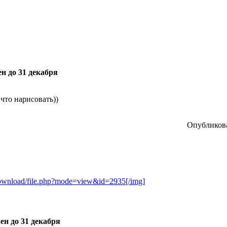
н до 31 декабря
 что нарисовать))
Опубликова
/download/file.php?mode=view&id=2935[/img]
ен до 31 декабря