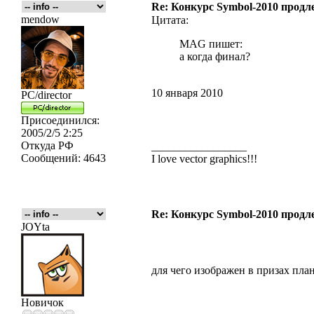
Re: Конкурс Symbol-2010 продле
mendow
Цитата:
MAG пишет:
а когда финал?
10 января 2010
PC/director
Присоединился:
2005/2/5 2:25
Откуда
РФ
_________________
Сообщений:
4643
I love vector graphics!!!
Re: Конкурс Symbol-2010 продле
JOYta
для чего изображен в призах план
Новичок