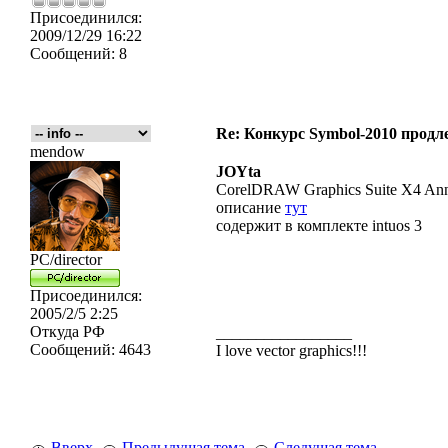
Присоединился:
2009/12/29 16:22
Сообщений:
8
Re: Конкурс Symbol-2010 продле
mendow
JOYta
CorelDRAW Graphics Suite X4 Anni
описание
тут
содержит в комплекте intuos 3
PC/director
Присоединился:
2005/2/5 2:25
Откуда
РФ
_________________
Сообщений:
4643
I love vector graphics!!!
Вверх
Предыдущая тема
Следущая тема