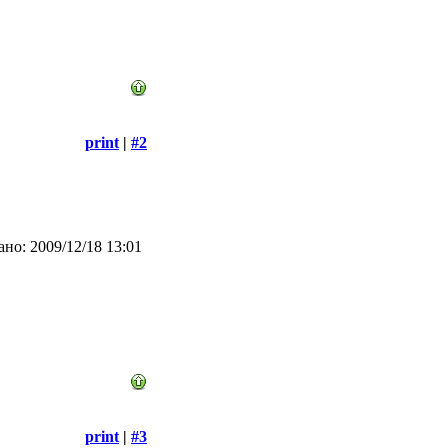
print
|
#2
но: 2009/12/18 13:01
print
|
#3