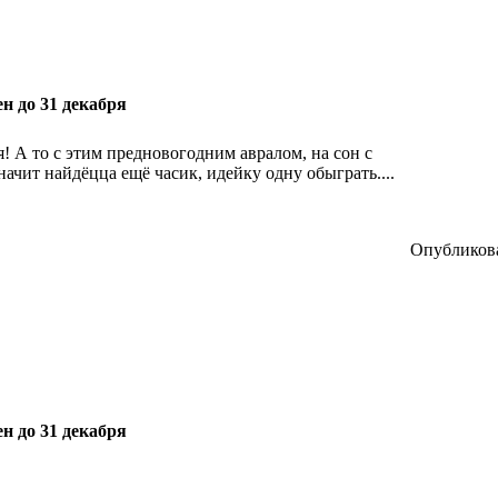
н до 31 декабря
! А то с этим предновогодним авралом, на сон с
начит найдёцца ещё часик, идейку одну обыграть....
Опубликова
н до 31 декабря