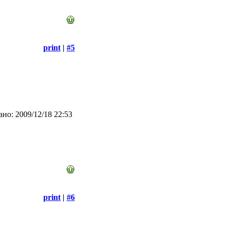
print
|
#5
но: 2009/12/18 22:53
print
|
#6