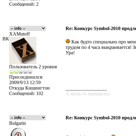
Сообщений:
2
Re: Конкурс Symbol-2010 продле
XAMutoff
ВК
Как будто специально про меня
трудом по 4 часа выкраивается! З
Ура!
Пользователь 2 уровня
Присоединился:
2009/9/13 12:59
Откуда
Кишингтон
_________________
Сообщений:
102
А жизь-то прекрасна!
Re: Конкурс Symbol-2010 продле
Bulgarin