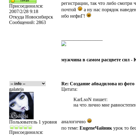
регистрации, так что либо смотри ч
Присоединился:
почтой
а ну нас порядок наведен
2007/2/28 9:18
ибо нефиГ!
Откуда
Новосибирск
Сообщений:
2863
_________________
мужчина в самом расцвете сил -
Re: Создание абвадилова из фото
galateja
Цитата:
KarLsoN пишет:
на что лично мне равностеп
аналогично
Пользователь 1 уровня
по теме:
EugeneЧайник
урок то бе
Присоединился: