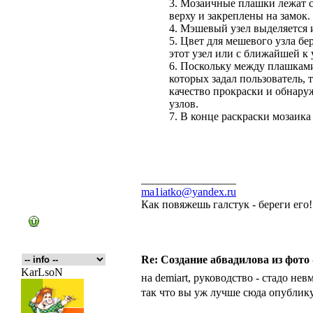
3. Мозаичные плашки лежат 
верху и закреплены на замок.
4. Мэшевый узел выделяется и
5. Цвет для мешевого узла бе
этот узел или с ближайшей к 
6. Поскольку между плашкам
которых задал пользователь,
качество прокраски и обнару
узлов.
7. В конце раскраски мозаика
_________________
ma1iatko@yandex.ru
Как повяжешь галстук - береги его
Re: Создание абвадилова из фото
KarLsoN
на demiart, руководство - стадо нев
так что вы уж лучше сюда опублик