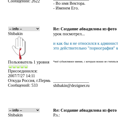
Сообщений:
2622
- Во имя Вектора.
- Именем Его.
Re: Создание абвадилова из фото
Shibakin
урок посмотрел...
и как бы я не относился к админист
это действительно "порнография" как
Пользователь 1 уровня
*моё субъективное мнение, с которым можно не считаться
Присоединился:
2007/7/27 14:11
Откуда
Россия, г.Пермь
_________________
Сообщений:
533
shibakin@dezigner.ru
Re: Создание абвадилова из фото
Shibakin
P.s.: