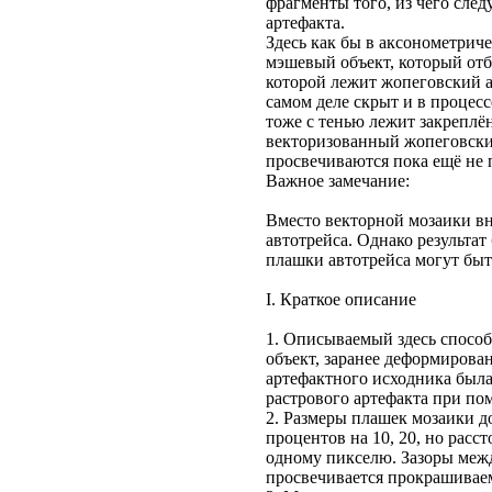
фрагменты того, из чего следу
артефакта.
Здесь как бы в аксонометриче
мэшевый объект, который отб
которой лежит жопеговский ар
самом деле скрыт и в процесс
тоже с тенью лежит закрепл
векторизованный жопеговски
просвечиваются пока ещё не 
Важное замечание:
Вместо векторной мозаики вн
автотрейса. Однако результа
плашки автотрейса могут быт
I. Краткое описание
1. Описываемый здесь способ
объект, заранее деформирова
артефактного исходника была
растрового артефакта при по
2. Размеры плашек мозаики 
процентов на 10, 20, но расс
одному пикселю. Зазоры межд
просвечивается прокрашивае