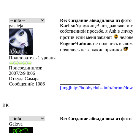
Re: Создание абвадилова из фото
galateja
KarLsoN
дружище! поздравляю, и т
собственной просьбе, я Ash в личк
против если меня забанят
челове
EugeneЧайник
не поленись выложи
появлюсь не за какие пряники
Пользователь 1 уровня
Присоединился:
2007/2/9 8:06
Откуда
Самара
_________________
Сообщений:
1086
[img]http://hobbyclubs.info/forum/d
ВК
Re: Создание абвадилова из фото
Galova