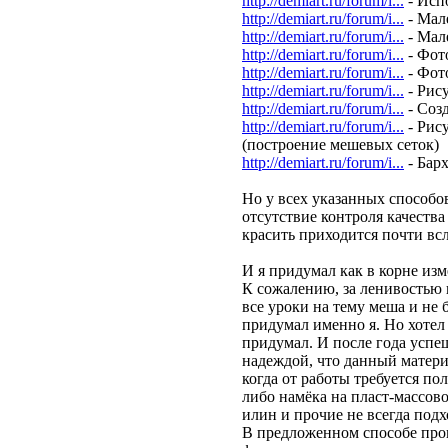
http://demiart.ru/forum/i...
- Исп
http://demiart.ru/forum/i...
- Мал
http://demiart.ru/forum/i...
- Мал
http://demiart.ru/forum/i...
- Фот
http://demiart.ru/forum/i...
- Фот
http://demiart.ru/forum/i...
- Рис
http://demiart.ru/forum/i...
- Соз
http://demiart.ru/forum/i...
- Рис
(построение мешевых сеток)
http://demiart.ru/forum/i...
- Бар
Но у всех указанных способо
отсутствие контроля качества
красить приходится почти вс
И я придумал как в корне из
К сожалению, за ленивостью
все уроки на тему меша и не 
придумал именно я. Но хотел 
придумал. И после года успе
надеждой, что данный материа
когда от работы требуется по
либо намёка на пласт-массовос
илин и прочие не всегда под
В предложенном способе про