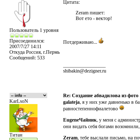
Цитата:
Zeram пишет:
Вот ето - вектор!
Пользователь 1 уровня
Присоединился:
Потдерживаю...
2007/7/27 14:11
Откуда
Россия, г.Пермь
Сообщений:
533
_________________
shibakin@dezigner.ru
Re: Создание абвадилова из фото
KarLsoN
galateja
, я у них уже давненько в б
равностепеннофиалетово
EugeneЧайник
, у меня с админис
они видать себя богами возомнили
Титан
Zeram
, тебе выслали письмо, на 