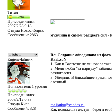
Титан
_________________
Присоединился:
2007/2/28 9:18
Откуда
Новосибирск
Сообщений:
2863
мужчина в самом расцвете сил -
Re: Создание абвадилова из фото
EugeneЧайник
KarLsoN
1. Как и Вас тоже не миновала така
2. Меня якобы "за парнуху" забанил
разногласия.
3. Убедили. В ближайшее время поп
сложный...
Пользователь 1 уровня
Присоединился:
2009/2/12 0:33
_________________
Откуда
Киев
ma1iatko@yandex.ru
Сообщений:
328
Как повяжешь галстук - береги его