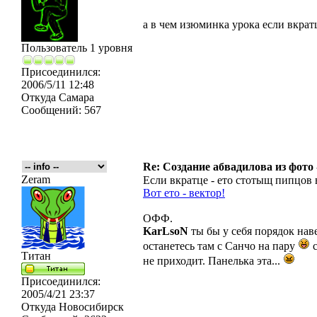
а в чем изюминка урока если вкратц
Пользователь 1 уровня
Присоединился:
2006/5/11 12:48
Откуда
Самара
Сообщений:
567
Re: Создание абвадилова из фото
Zeram
Если вкратце - ето стотыщ пипцов
Вот ето - вектор!
ОФФ.
KarLsoN
ты бы у себя порядок наве
останетесь там с Санчо на пару
с
Титан
не приходит. Панелька эта...
Присоединился:
2005/4/21 23:37
Откуда
Новосибирск
_________________