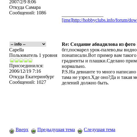
2007/2/9 8:06
Откуда
Самара
Сообщений:
1086
_________________
[img]http://hobbyclubs.info/forum/d
Re: Создание абвадилова из фото
Capella
бгг,посмарел урок-палево,вы видно
Пользователь 1 уровня
понаписали.Вот пример вам такого
градиенты и плашки.Сделано приме
Присоединился:
нормально.
2006/12/19 7:16
P.S.На девианте то много написано 
Откуда
Екатеринбург
тама не узрел.Хде оно?Да и такая 
Сообщений:
1027
делений должно быть.
Вверх
Предыдущая тема
Следущая тема