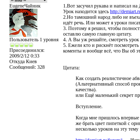
EugeneЧайник
1.Вот засучил рукава и написал на
Урок находится здесь
http://demiart.r
2.Но тамошний народ либо не въехал
идёт речь. Или может я уроки писа
3. Поэтому я решил, чтобы полност
оставлю самую главную цитату.
Пользователь 1 уровня
4. А Вы уж решайте, смотреть урок
5. Ежели кто и рискнёт посмотреть
Присоединился:
коменты и вообще всё, что Вы об э
2009/2/12 0:33
Откуда
Киев
Сообщений:
328
Цитата:
Как создать реалистичное аб
(Альтернативный способ про
качества).
или Ещё маленький секрет при
Вступление.
Когда мне пришлось впервые 
же брать цвет пипеткой с ор
несколько уроков на эту тему