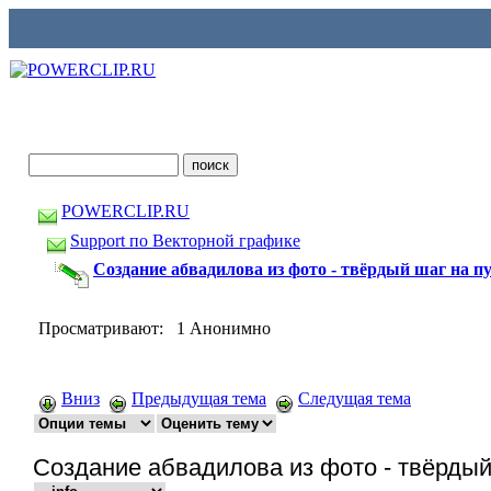
POWERCLIP.RU
Support по Векторной графике
Создание абвадилова из фото - твёрдый шаг на п
Просматривают: 1 Анонимно
Вниз
Предыдущая тема
Следущая тема
Создание абвадилова из фото - твёрдый