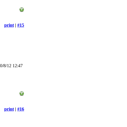
print
|
#15
/8/12 12:47
print
|
#16