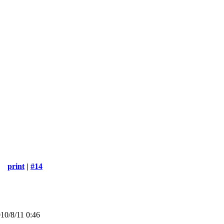
print
|
#14
0/8/11 0:46