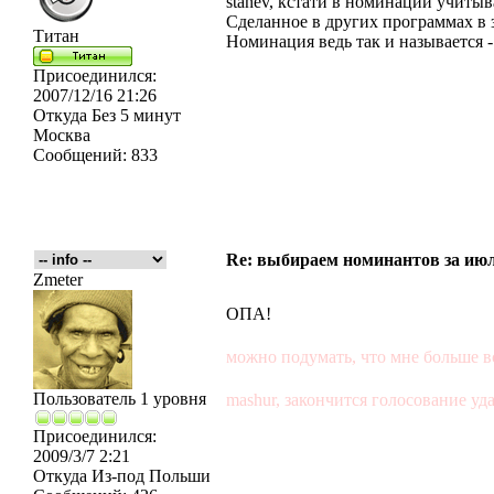
stanev, кстати в номинации учиты
Сделанное в других программах в з
Титан
Номинация ведь так и называется
Присоединился:
2007/12/16 21:26
Откуда
Без 5 минут
Москва
Сообщений:
833
Re: выбираем номинантов за ию
Zmeter
ОПА!
можно подумать, что мне больше в
Пользователь 1 уровня
mashur, закончится голосование уд
Присоединился:
2009/3/7 2:21
Откуда
Из-под Польши