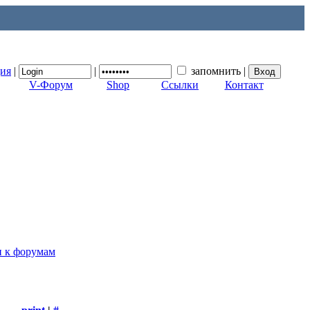
ция
|
|
запомнить
|
V-Форум
Shop
Ссылки
Контакт
п к форумам