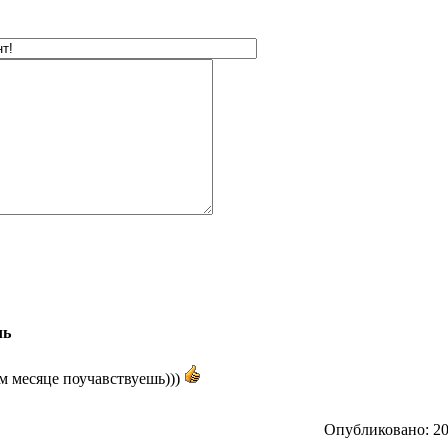
ль
м месяце поучавствуешь)))
Опубликовано: 201