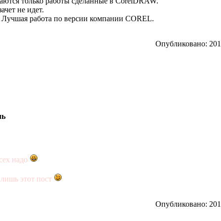
ваются только работы сделанные в CorelDRAW.
ачет не идет.
 - Лучшая работа по версии компании COREL.
Опубликовано: 2010
ль
сех надо
алишь этот пост
Опубликовано: 2010