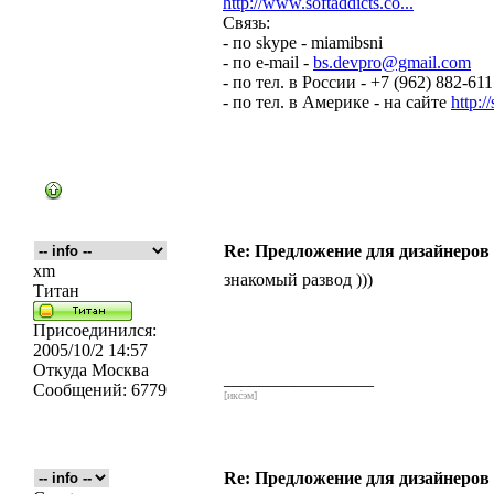
http://www.softaddicts.co...
Связь:
- по skype - miamibsni
- по e-mail -
bs.devpro@gmail.com
- по тел. в России - +7 (962) 882-61
- по тел. в Америке - на сайте
http:/
Re: Предложение для дизайнеров
xm
знакомый развод )))
Титан
Присоединился:
2005/10/2 14:57
Откуда
Москва
_________________
Сообщений:
6779
[икс́эм]
Re: Предложение для дизайнеров