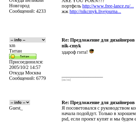
Откуда
Великий
ARE YOU PORN???
Новгород
портфель
http://www.free-lance.ru/...
Сообщений:
4233
жж
http://nikcmyk.livejourna...
Re: Предложение для дизайнеров
xm
nik-cmyk
Титан
здароф гита!
Присоединился:
2005/10/2 14:57
Откуда
Москва
_________________
Сообщений:
6779
[икс́эм]
Re: Предложение для дизайнеров
Guest_
Я посоветовался с руководством к
начала подойдут. Только в хорошем
psd, если проект купят и мы будем 