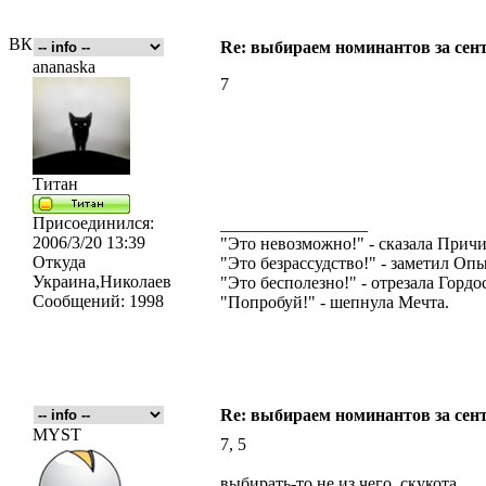
ВК
Re: выбираем номинантов за сен
ananaska
7
Титан
Присоединился:
_________________
2006/3/20 13:39
"Это невозможно!" - сказала Причи
Откуда
"Это безрассудство!" - заметил Опы
Украина,Николаев
"Это бесполезно!" - отрезала Гордос
Сообщений:
1998
"Попробуй!" - шепнула Мечта.
Re: выбираем номинантов за сен
MYST
7, 5
выбирать-то не из чего. скукота.