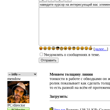
[
далее...
]
Уведомлять о сообщениях в теме.
Меняем толщину линии
mendow
тонкости в работе с обводками он же
ролик показывает как сделать тол
то есть разной на всём её протежен
Загрузить
:
PC/director
line.rar
Размер: 138.21 KB; Скаче