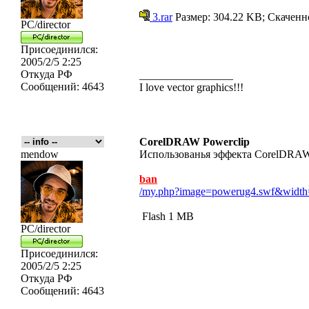
3.rar
Размер: 304.22 KB; Скаченн
PC/director
Присоединился:
2005/2/5 2:25
Откуда
РФ
_________________
Сообщений:
4643
I love vector graphics!!!
CorelDRAW Powerclip
mendow
Использованья эффекта CorelDRAW Po
ban
/my.php?image=powerug4.swf&width=80
Flash 1 MB
PC/director
Присоединился:
2005/2/5 2:25
Откуда
РФ
Сообщений:
4643
_________________