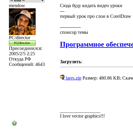
mendow
Сюда буду кидать видео уроки
---
первый урок про слои в CorelDraw
--------------
спонсор темы
PC/director
Программное обеспеч
Присоединился:
2005/2/5 2:25
Откуда
РФ
Загрузить
:
Сообщений:
4643
laers.zip
Размер: 480.86 KB; Скач
_________________
I love vector graphics!!!