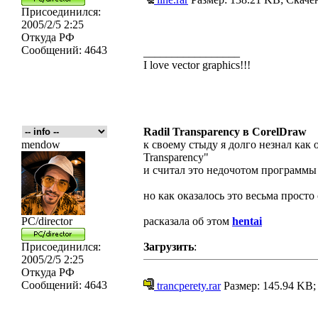
Присоединился:
2005/2/5 2:25
Откуда
РФ
Сообщений:
4643
_________________
I love vector graphics!!!
Radil Transparency в CorelDraw
mendow
к своему стыду я долго незнал как
Transparency"
и считал это недочотом программы
но как оказалось это весьма просто
PC/director
расказала об этом
hentai
Присоединился:
Загрузить
:
2005/2/5 2:25
Откуда
РФ
Сообщений:
4643
trancperety.rar
Размер: 145.94 KB;