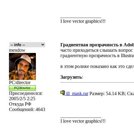
_________________
I love vector graphics!!!
Градиентная прозрачность в Adobe
mendow
часто приходиться слышать вопрос о
градиентную прозрачность в Illustra
в этом ролике показано как это сде
Загрузить
:
PC/director
Присоединился:
ill_mask.rar
Размер: 54.14 KB; Ск
2005/2/5 2:25
Откуда
РФ
Сообщений:
4643
_________________
I love vector graphics!!!