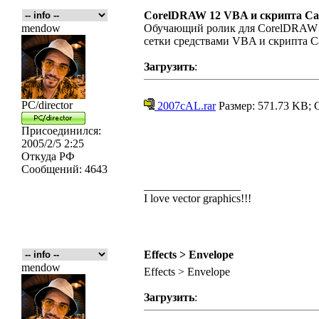
CorelDRAW 12 VBA и скрипта Ca
mendow
Обучающий ролик для CorelDRAW 12
сетки средствами VBA и скрипта Ca
Загрузить
:
PC/director
2007cAL.rar
Размер: 571.73 KB; 
Присоединился:
2005/2/5 2:25
Откуда
РФ
Сообщений:
4643
_________________
I love vector graphics!!!
Effects > Envelope
mendow
Effects > Envelope
Загрузить
: