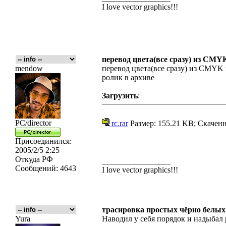
I love vector graphics!!!
перевод цвета(все сразу) из CM
mendow
перевод цвета(все сразу) из CMYK
ролик в архиве
Загрузить
:
PC/director
rc.rar
Размер: 155.21 KB; Скаченн
Присоединился:
2005/2/5 2:25
Откуда
РФ
_________________
Сообщений:
4643
I love vector graphics!!!
трасировка простых чёрно белых
Yura
Наводил у себя порядок и надыбал