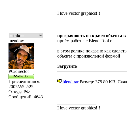
_________________
I love vector graphics!!!
прозрачность по краям объекта в
mendow
приём работы с Blend Tool и
в этом ролике показано как сделат
объекта с произвольной формой
Загрузить
:
PC/director
Присоединился:
blend.rar
Размер: 375.80 KB; Скач
2005/2/5 2:25
Откуда
РФ
Сообщений:
4643
_________________
I love vector graphics!!!