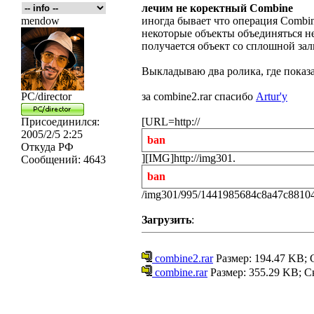
лечим не коректный Combine
mendow
иногда бывает что операция Combi
некоторые объекты объединяться не
получается объект со сплошной за
Выкладываю два ролика, где показ
PC/director
за combine2.rar спасибо
Artur'у
Присоединился:
[URL=http://
2005/2/5 2:25
ban
Откуда
РФ
][IMG]http://img301.
Сообщений:
4643
ban
/img301/995/1441985684c8a47c88104
Загрузить
:
combine2.rar
Размер: 194.47 KB; 
combine.rar
Размер: 355.29 KB; С