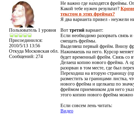
Не важно где находятся фреймы. О
Какой тебе нужен результат?
Кроме
текстом в этих фреймах?
Я два варианта привел - неужели н
Пользователь 1 уровня
Вот
третий
вариант:
Если необходимо разорвать связь и
Присоединился:
смещать фреймы.
2010/5/13 13:56
Выделяеш первый фрейм. Внизу фре
Откуда
Московская обл.
Нажимаешь на него. Курсор меняет 
Сообщений:
274
будет временный фрейм. Связь со 
Делаеш копию нового фрейма. А ор
разорван в том месте, где был пер
Переходиш на вторую страницу (п
разместить за границами листка, ч
нового фрейма и щелкаеш по значк
фреймом приемником для него указ
этого копию нового фрейма можно 
Если совсем лень читать:
Видео