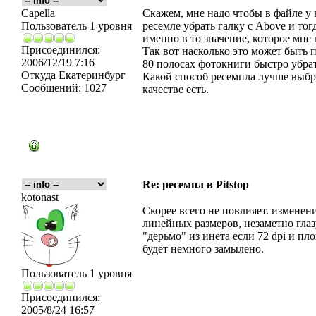
Capella
Скажем, мне надо чтобы в файле у в
Пользователь 1 уровня
ресемле убрать галку с Above и тог
именно в то значение, которое мне
Присоединился:
Так вот насколько это может быть 
2006/12/19 7:16
80 полосах фотокниги быстро убрат
Откуда
Екатеринбург
Какой способ ресемпла лучше выбра
Сообщений:
1027
качестве есть.
Re: ресемпл в Pitstop
kotonast
Скорее всего не повлияет. изменени
линейных размеров, незаметно глазу,
"дерьмо" из инета если 72 dpi и пл
будет немного замылено.
Пользователь 1 уровня
Присоединился:
2005/8/24 16:57