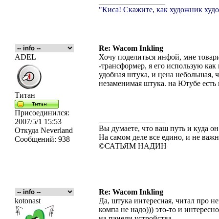
_________________
"Киса! Скажите, как художник худо
Re: Wacom Inkling
ADEL
Хочу поделиться инфой, мне товари
-трансформер, я его использую как
удобная штука, и цена небольшая, ч
незаменимая штука. на Ютубе есть 
Титан
Присоединился:
_________________
2007/5/1 15:53
Вы думаете, что ваш путь и куда он
Откуда
Neverland
На самом деле все едино, и не важн
Сообщений:
938
©САТЬЯМ НАДИН
Re: Wacom Inkling
kotonast
Да, штука интересная, читал про н
компа не надо))) это-то и интересн
на панели устройства.