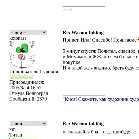
_________________
[икс́эм]
Re: Wacom Inkling
kotonast
Привет, Илл! Спасибо! Почитаемс
5 минут спустя: Почитал, спасибо, 
и Миуимиу в ЖЖ, но чем больше ин
покупке.
И я такой же - видимо, брать буду 
Пользователь 1 уровня
Присоединился:
2005/8/24 16:57
Откуда
Волгоград
_________________
Сообщений:
2579
"Киса! Скажите, как художник худо
Re: Wacom Inkling
xm
наслаждайся брат! и да прибудет с т
Титан