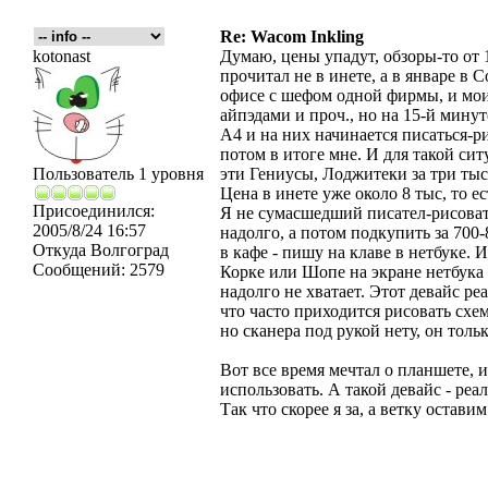
Re: Wacom Inkling
kotonast
Думаю, цены упадут, обзоры-то от 1
прочитал не в инете, а в январе в C
офисе с шефом одной фирмы, и мои
айпэдами и проч., но на 15-й минут
А4 и на них начинается писаться-р
потом в итоге мне. И для такой сит
Пользователь 1 уровня
эти Гениусы, Лоджитеки за три тыс.
Цена в инете уже около 8 тыс, то ес
Присоединился:
Я не сумасшедший писател-рисоват
2005/8/24 16:57
надолго, а потом подкупить за 700-
Откуда
Волгоград
в кафе - пишу на клаве в нетбуке. 
Сообщений:
2579
Корке или Шопе на экране нетбука 
надолго не хватает. Этот девайс ре
что часто приходится рисовать схем
но сканера под рукой нету, он тольк
Вот все время мечтал о планшете, и
использовать. А такой девайс - реа
Так что скорее я за, а ветку остав