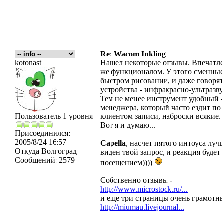
Re: Wacom Inkling
kotonast
Нашел некоторые отзывы. Впечатле
же функционалом. У этого сменные 
быстром рисовании, и даже говорят
устройства - инфракрасно-ультразв
Тем не менее инструмент удобный - 
менеджера, который часто ездит по
Пользователь 1 уровня
клиентом записи, наброски всякие.
Вот я и думаю...
Присоединился:
2005/8/24 16:57
Capella
, насчет пятого интоуса луч
Откуда
Волгоград
виден твой запрос, и реакция будет
Сообщений:
2579
посещением))))
Собственно отзывы -
http://www.microstock.ru/...
и еще три страницы очень грамотн
http://miumau.livejournal...