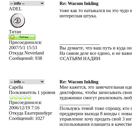
Re: Wacom Inkling
ADEL
тоже как то натыкался на это чудо 
интересная штука.
Титан
Присоединился:
_________________
2007/5/1 15:53
Вы думаете, что ваш путь и куда он
Откуда
Neverland
На самом деле все едино, и не важн
Сообщений:
938
©САТЬЯМ НАДИН
Re: Wacom Inkling
Capella
Мне кажется, это замечательная ид
Пользователь 1 уровня
диктофоны, чтобы записывать свои
художники смогут реализовать люб
Присоединился:
_____________
2006/12/19 7:16
Пользуясь темой тоже спрошу, кто 
Откуда
Екатеринбург
преддверии выхода 8 винды с новы
Сообщений:
1027
управление хочу продать свой 3 и
использования планшета в качестве