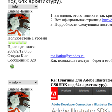
под 64x архетиктуру).
EugeneЧайник
1. Заголовок этого топика и так кри
2. Вот официальная страница
http:
3. Подробности следующим постом
Пользователь 1 уровня
Присоединился:
2009/2/12 0:33
_________________
Откуда
Киев
ma1iatko@yandex.ru
Сообщений:
328
Как повяжешь галстук - береги его
Re: Плагины для Adobe Illustrator
CS6 SDK под 64x архетиктуру).
EugeneЧайник