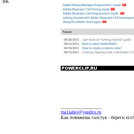
ВК
_________________
ma1iatko@yandex.ru
Как повяжешь галстук - береги его