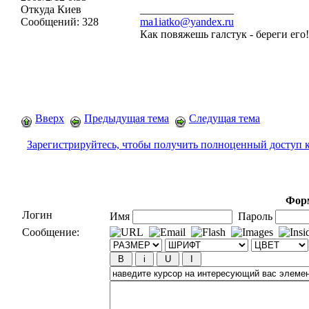
Откуда
Киев
_________________
Сообщений:
328
ma1iatko@yandex.ru
Как повяжешь галстук - береги его
Вверх
Предыдущая тема
Следущая тема
Зарегистрируйтесь, чтобы получить полноценный доступ 
Форм
Логин
Имя
Пароль
Сообщение: