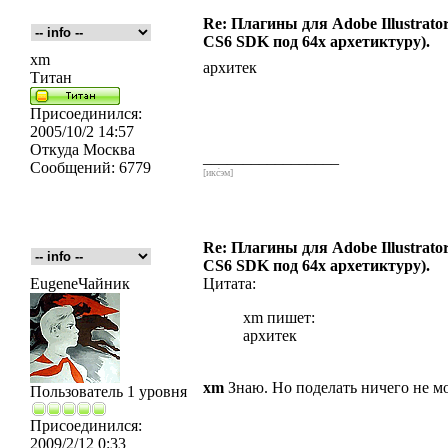
Re: Плагины для Adobe Illustrator
CS6 SDK под 64x архетиктуру).
xm
архитек
Титан
Присоединился:
2005/10/2 14:57
Откуда
Москва
_________________
Сообщений:
6779
[икс́эм]
Re: Плагины для Adobe Illustrator
CS6 SDK под 64x архетиктуру).
EugeneЧайник
Цитата:
xm пишет:
архитек
xm
Знаю. Но поделать ничего не м
Пользователь 1 уровня
Присоединился:
2009/2/12 0:33