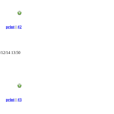
print
|
#2
12/14 13:50
print
|
#3