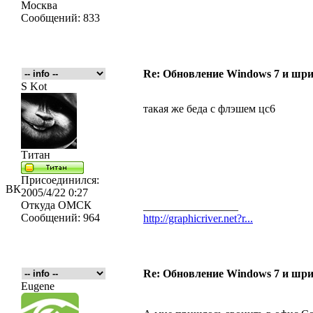
Москва
Сообщений:
833
Re: Обновление Windows 7 и шри
S Kot
такая же беда с флэшем цс6
Титан
Присоединился:
ВК
2005/4/22 0:27
Откуда
ОМСК
_________________
Сообщений:
964
http://graphicriver.net?r...
Re: Обновление Windows 7 и шри
Eugene