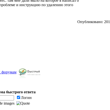
el.. там мне дали мыло на которое я написал о
 проблеме и инструкцию по удалению этого
Опубликовано: 2012
к форумам
ма быстрого ответа
Логин