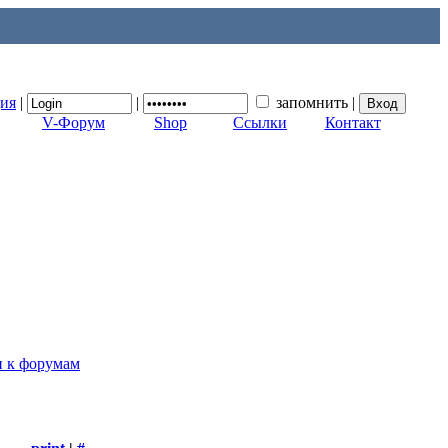
ция
|
|
запомнить
|
V-Форум
Shop
Ссылки
Контакт
п к форумам