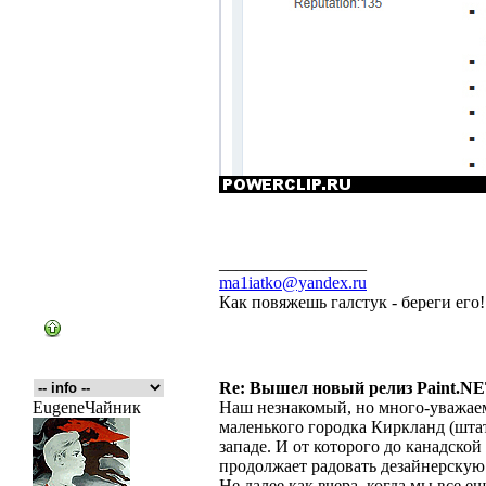
_________________
ma1iatko@yandex.ru
Как повяжешь галстук - береги его
Re: Вышел новый релиз Paint.NET
EugeneЧайник
Наш незнакомый, но много-уважае
маленького городка Киркланд (шта
западе. И от которого до канадской
продолжает радовать дезайнерскую
Не далее как вчера, когда мы все е