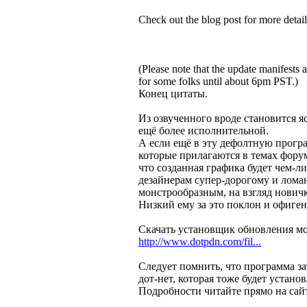
Check out the blog post for more detail
(Please note that the update manifests
for some folks until about 6pm PST.)
Конец цитаты.
Из озвученного вроде становится я
ещё более исполнительной.
А если ещё в эту дефолтную прогр
которые прилагаются в темах форум
что созданная графика будет чем-
дезайнерам супер-дорогому и лом
монстрообразным, на взгляд нович
Низкий ему за это поклон и офиге
Скачать установщик обновления мо
http://www.dotpdn.com/fil...
Следует помнить, что программа з
дот-нет, которая тоже будет устано
Подробности читайте прямо на сай