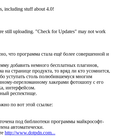
s, including stuff about 4.0!
 are still uploading. "Check for Updates" may not work
сно, что программа стала ещё более совершенной и
амму добавить немного бесплатных плагинов,
а на странице продукта, то вряд ли кто усомнится,
либо уступать столь полюбившемуся многим
анному-переломанному хакерами фотошопу с его
ка, интерфейсом.
нный респектище.
жно по вот этой ссылке:
аточена под библиотеки программы майкрософт-
влена автоматически.
те
http://www.dotpdn.com...