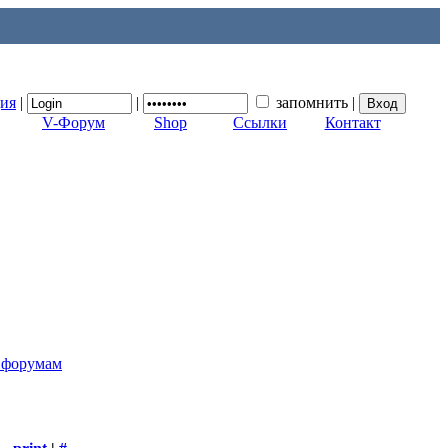
ция
|
|
запомнить
|
V-Форум
Shop
Ссылки
Контакт
к форумам