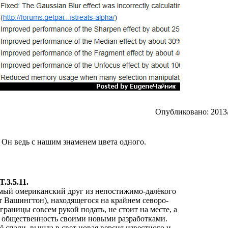
Опубликовано: 2013/
! Он ведь с нашим знаменем цвета одного.
.3.5.11.
мый омериканский друг из непостижимо-далёкого
т Вашингтон), находящегося на крайнем севоро-
 границы совсем рукой подать, не стоит на месте, а
 общественность своими новыми разработками.
щё спали, вышла в свет новая версия известного и