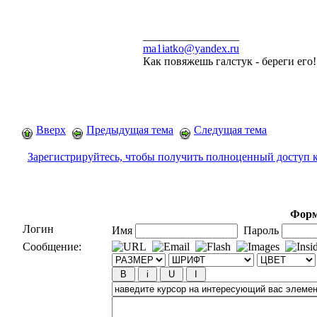
_________________
ma1iatko@yandex.ru
Как повяжешь галстук - береги его
Вверх
Предыдущая тема
Следущая тема
Зарегистрируйтесь, чтобы получить полноценный доступ 
Форм
Логин
Имя
Пароль
Сообщение: