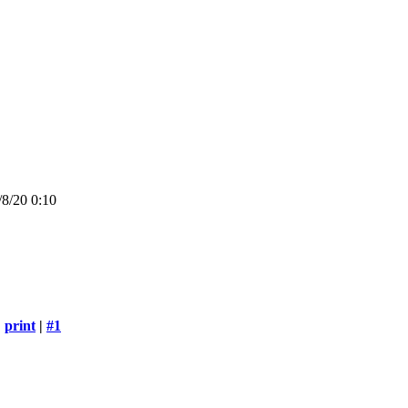
8/20 0:10
print
|
#1