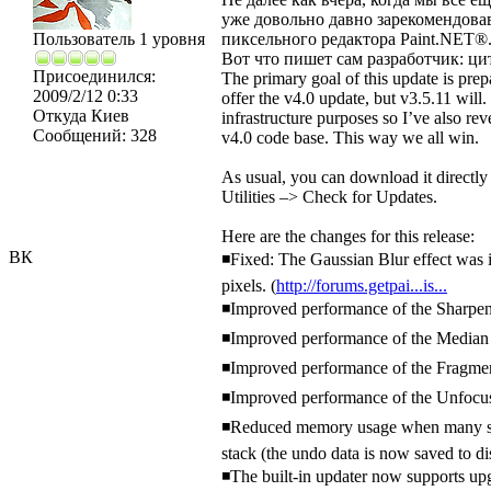
уже довольно давно зарекомендова
Пользователь 1 уровня
пиксельного редактора Paint.NET®
Вот что пишет сам разработчик: ци
Присоединился:
The primary goal of this update is prepa
2009/2/12 0:33
offer the v4.0 update, but v3.5.11 will.
Откуда
Киев
infrastructure purposes so I’ve also re
Сообщений:
328
v4.0 code base. This way we all win.
As usual, you can download it directly 
Utilities –> Check for Updates.
Here are the changes for this release:
ВК
◾Fixed: The Gaussian Blur effect was i
pixels. (
http://forums.getpai...is...
◾Improved performance of the Sharpen
◾Improved performance of the Median 
◾Improved performance of the Fragmen
◾Improved performance of the Unfocus
◾Reduced memory usage when many sele
stack (the undo data is now saved to di
◾The built-in updater now supports upgr