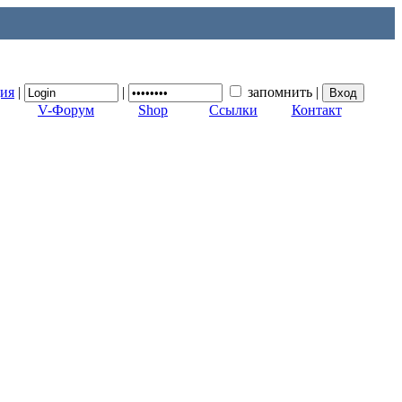
ция
|
|
запомнить
|
V-Форум
Shop
Ссылки
Контакт