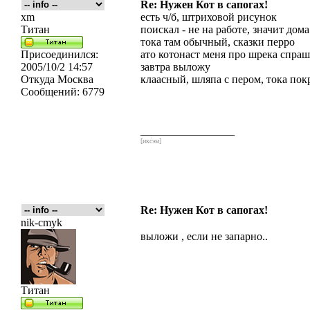
Re: Нужен Кот в сапогах!
xm
есть ч/б, штриховой рисунок
Титан
поискал - не на работе, значит дома
тока там обычный, сказки перро
Присоединился:
ато котонаст меня про шрека спра
2005/10/2 14:57
завтра выложу
Откуда
Москва
клаасный, шляпа с пером, тока пок
Сообщений:
6779
_________________
[икс́эм]
Re: Нужен Кот в сапогах!
nik-cmyk
выложи , если не запарно..
Титан