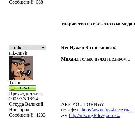
Сообщений:
668
_________________
творчество и секс - это взаимо
Re: Нужен Кот в сапогах!
nik-cmyk
Михаил
только нужен целиком...
Титан
Присоединился:
2005/7/5 16:34
_________________
Откуда
Великий
ARE YOU PORN???
Новгород
портфель
http://www.free-lance.ru/...
Сообщений:
4233
жж
http://nikcmyk.livejourna...