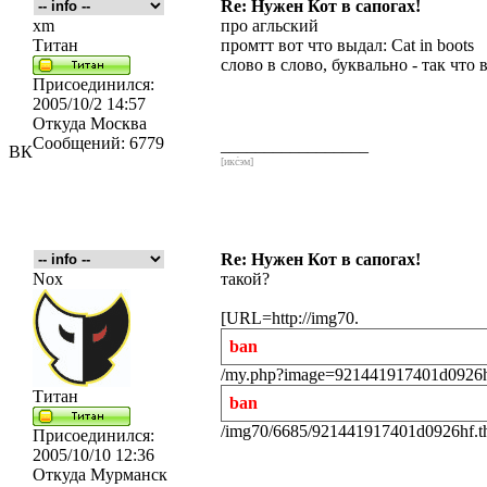
Re: Нужен Кот в сапогах!
xm
про агльский
Титан
промтт вот что выдал: Cat in boots
слово в слово, буквально - так что
Присоединился:
2005/10/2 14:57
Откуда
Москва
Сообщений:
6779
_________________
ВК
[икс́эм]
Re: Нужен Кот в сапогах!
Nox
такой?
[URL=http://img70.
ban
/my.php?image=921441917401d0926hf
Титан
ban
/img70/6685/921441917401d0926hf.t
Присоединился:
2005/10/10 12:36
Откуда
Мурманск