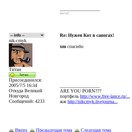
_________________
[икс́эм]
Re: Нужен Кот в сапогах!
nik-cmyk
xm
спасибо
Титан
Присоединился:
2005/7/5 16:34
_________________
Откуда
Великий
ARE YOU PORN???
Новгород
портфель
http://www.free-lance.ru/...
Сообщений:
4233
жж
http://nikcmyk.livejourna...
Вверх
Предыдущая тема
Следущая тема