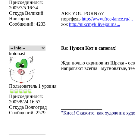
Присоединился:
2005/7/5 16:34
_________________
Откуда
Великий
ARE YOU PORN???
Новгород
портфель
http://www.free-lance.ru/...
Сообщений:
4233
жж
http://nikcmyk.livejourna...
Re: Нужен Кот в сапогах!
kotonast
Жди ночью скринов из Шрека - осв
напрягают всегда - мутноватые, тем
Пользователь 1 уровня
Присоединился:
2005/8/24 16:57
Откуда
Волгоград
_________________
Сообщений:
2579
"Киса! Скажите, как художник худо