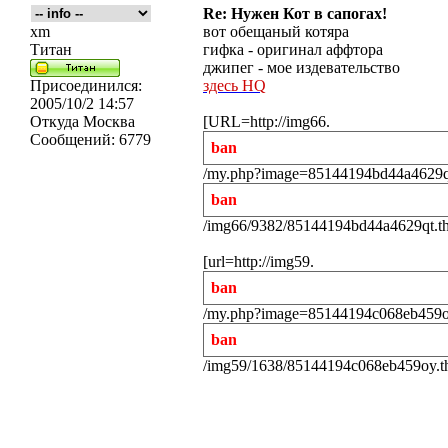
Re: Нужен Кот в сапогах!
xm
вот обещаный котяра
Титан
гифка - оригинал аффтора
джипег - мое издевательство
Присоединился:
здесь HQ
2005/10/2 14:57
Откуда
Москва
[URL=http://img66.
Сообщений:
6779
ban
/my.php?image=85144194bd44a4629qt.
ban
/img66/9382/85144194bd44a4629qt.th
[url=http://img59.
ban
/my.php?image=85144194c068eb459oy.
ban
/img59/1638/85144194c068eb459oy.th.