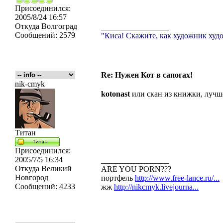
Присоединился:
2005/8/24 16:57
Откуда
Волгоград
_________________
Сообщений:
2579
"Киса! Скажите, как художник худо
Re: Нужен Кот в сапогах!
nik-cmyk
kotonast
или скан из книжки, лучше
Титан
Присоединился:
2005/7/5 16:34
_________________
Откуда
Великий
ARE YOU PORN???
Новгород
портфель
http://www.free-lance.ru/...
Сообщений:
4233
жж
http://nikcmyk.livejourna...