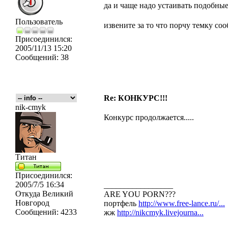
да и чаще надо устаивать подобны
Пользователь
извените за то что порчу темку с
Присоединился:
2005/11/13 15:20
Сообщений:
38
Re: КОНКУРС!!!
nik-cmyk
Конкурс продолжается.....
Титан
Присоединился:
2005/7/5 16:34
_________________
Откуда
Великий
ARE YOU PORN???
Новгород
портфель
http://www.free-lance.ru/...
Сообщений:
4233
жж
http://nikcmyk.livejourna...