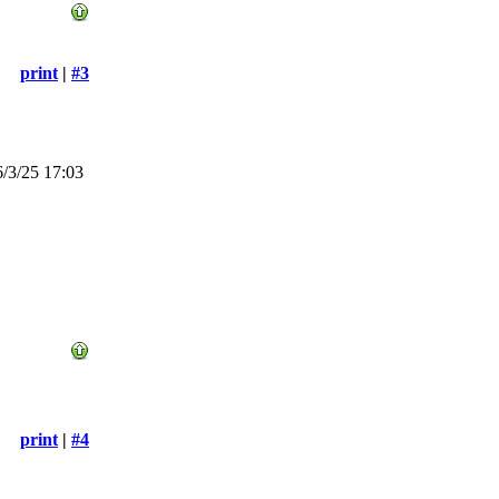
print
|
#3
/3/25 17:03
print
|
#4