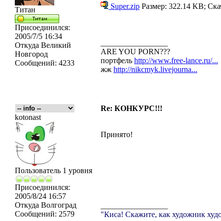
Super.zip
Размер: 322.14 KB; Ска
Титан
Присоединился:
2005/7/5 16:34
_________________
Откуда
Великий
ARE YOU PORN???
Новгород
портфель
http://www.free-lance.ru/...
Сообщений:
4233
жж
http://nikcmyk.livejourna...
Re: КОНКУРС!!!
kotonast
Принято!
Пользователь 1 уровня
Присоединился:
2005/8/24 16:57
Откуда
Волгоград
_________________
Сообщений:
2579
"Киса! Скажите, как художник худо