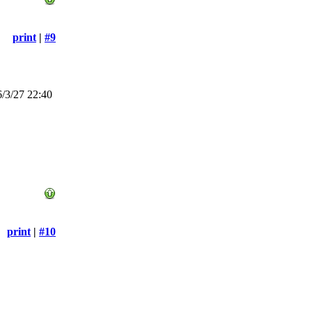
print
|
#9
/3/27 22:40
print
|
#10