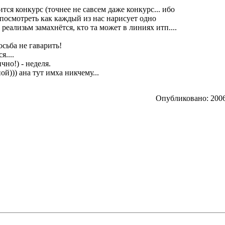
ся конкурс (точнее не савсем даже конкурс... ибо
 посмотреть как каждый из нас нарисует одно
а реализьм замахнётся, кто та может в линиях итп....
осьба не гаварить!
я....
чно!) - неделя.
ой))) ана тут имха никчему...
Опубликовано: 2006