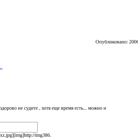
Опубликовано: 2006
..
 здорово не судите , хотя еще время есть... можно и
.jpg][img]http://img386.