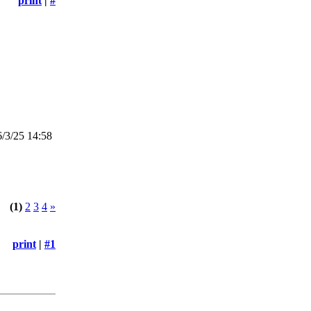
print
|
#
/3/25 14:58
(1)
2
3
4
»
print
|
#1