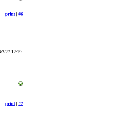
print
|
#6
/3/27 12:19
print
|
#7