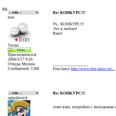
ВК
Re: КОНКУРС!!!
tron
Ух.. КОНКУРС!!!
Это я люблю!
Взял!
Титан
Присоединился:
2006/3/17 9:26
Откуда
Москва
_________________
Сообщений:
1308
Free-lance
http://www.free-lance.ru/...
Re: КОНКУРС!!!
oglushevich
тоже взял, попробую с молодежью п