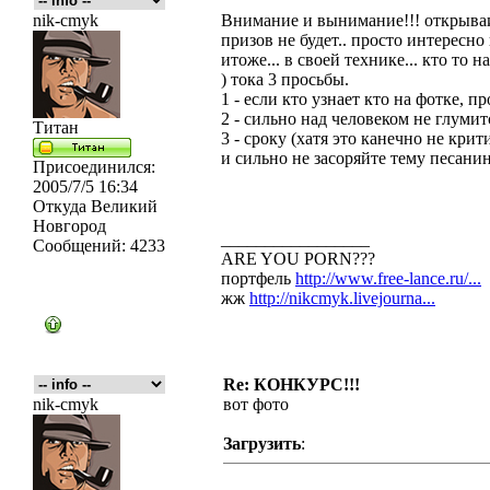
nik-cmyk
Внимание и вынимание!!! открываит
призов не будет.. просто интересно
итоже... в своей технике... кто то н
) тока 3 просьбы.
1 - если кто узнает кто на фотке, пр
2 - сильно над человеком не глумитс
Титан
3 - сроку (хатя это канечно не крити
и сильно не засоряйте тему песанин
Присоединился:
2005/7/5 16:34
Откуда
Великий
Новгород
_________________
Сообщений:
4233
ARE YOU PORN???
портфель
http://www.free-lance.ru/...
жж
http://nikcmyk.livejourna...
Re: КОНКУРС!!!
nik-cmyk
вот фото
Загрузить
: