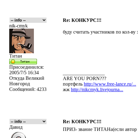
Re: КОНКУРС!!!
nik-cmyk
буду считать участников по кол-ву з
Титан
Присоединился:
2005/7/5 16:34
_________________
Откуда
Великий
ARE YOU PORN???
Новгород
портфель
http://www.free-lance.ru/...
Сообщений:
4233
жж
http://nikcmyk.livejourna...
Re: КОНКУРС!!!
Давид
ПРИЗ- звание ТИТАНа(если автор 