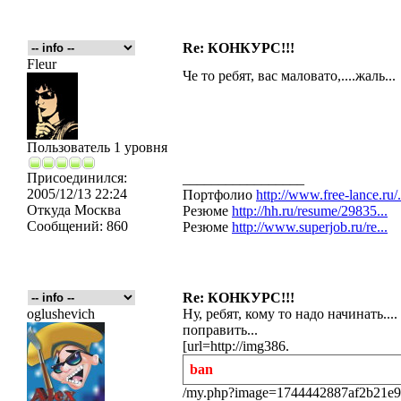
Re: КОНКУРС!!!
Fleur
Че то ребят, вас маловато,....жаль...
Пользователь 1 уровня
Присоединился:
_________________
2005/12/13 22:24
Портфолио
http://www.free-lance.ru/.
Откуда
Москва
Резюме
http://hh.ru/resume/29835...
Сообщений:
860
Резюме
http://www.superjob.ru/re...
Re: КОНКУРС!!!
oglushevich
Ну, ребят, кому то надо начинать....
поправить...
[url=http://img386.
ban
/my.php?image=1744442887af2b21e9xz