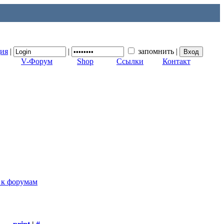
ция
|
|
запомнить
|
V-Форум
Shop
Ссылки
Контакт
 к форумам