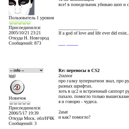
все! в понедельник убиваю шоп и с
Пользователь 1 уровня
Присоединился:
_________________
2005/10/21 23:21
If a god of love and life ever did exist
Откуда
Н. Новгород
Сообщений:
873
___
_____
Re: переносы в CS2
iggi
2raznor
про галку хупернатион знал, про ру
разных шрифтах.
хоть в цс2 и встроенный саппорт ру
пахало. помогло только вышесказа
Новичок
я и говорю - чудеса.
Присоединился:
2asat
2006/5/17 19:39
и как? помогло?
Откуда
Моск. обл/НЧК
Сообщений:
3