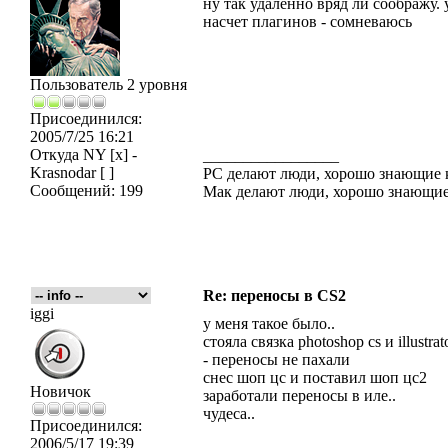
ну так удаленно вряд ли соображу. 
насчет плагинов - сомневаюсь
Пользователь 2 уровня
Присоединился:
2005/7/25 16:21
Откуда
NY [x] -
_________________
Krasnodar [ ]
PC делают люди, хорошо знающие
Сообщений:
199
Мак делают люди, хорошо знающие
Re: переносы в CS2
iggi
у меня такое было..
стояла связка photoshop cs и illustrat
- переносы не пахали
снес шоп цс и поставил шоп цс2
Новичок
заработали переносы в иле..
чудеса..
Присоединился:
2006/5/17 19:39