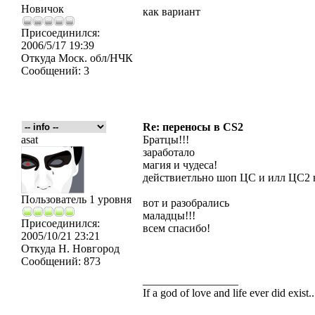
Новичок
как вариант
Присоединился:
2006/5/17 19:39
Откуда
Моск. обл/НЧК
Сообщений:
3
Re: переносы в CS2
asat
Братцы!!!
заработало
магия и чудеса!
действиетльно шоп ЦС и илл ЦС2 н
Пользователь 1 уровня
вот и разобрались
маладцы!!!
Присоединился:
всем спасибо!
2005/10/21 23:21
Откуда
Н. Новгород
Сообщений:
873
_________________
If a god of love and life ever did exist