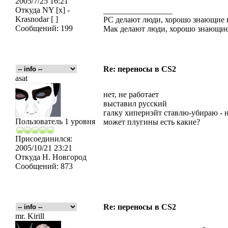
2005/7/25 16:21
Откуда
NY [x] -
_________________
Krasnodar [ ]
PC делают люди, хорошо знающие
Сообщений:
199
Мак делают люди, хорошо знающие
Re: переносы в CS2
asat
нет, не работает
выставил русский
галку хипернэйт ставлю-убираю - н
Пользователь 1 уровня
может плугины есть какие?
Присоединился:
2005/10/21 23:21
Откуда
Н. Новгород
Сообщений:
873
Re: переносы в CS2
mr. Kirill