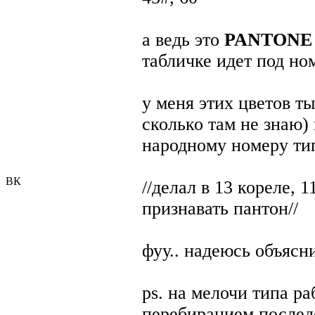
а ведь это
PANTONE 
табличке идет под но
у меня этих цветов т
сколько там не знаю)
народному номеру ти
ВК
//делал в 13 кореле, 
признавать пантон//
фуу.. надеюсь объясн
ps. на мелочи типа р
перебиранием послед