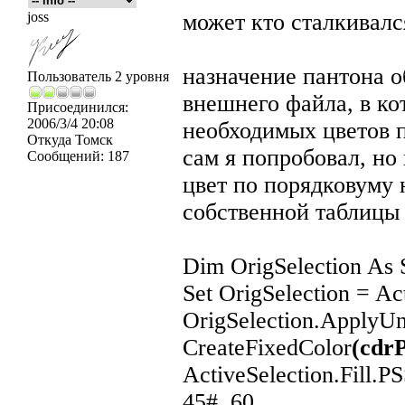
joss
может кто сталкивался
назначение пантона о
Пользователь 2 уровня
внешнего файла, в к
Присоединился:
2006/3/4 20:08
необходимых цветов
Откуда
Томск
сам я попробовал, но
Сообщений:
187
цвет по порядковуму 
собственной таблицы 
Dim OrigSelection As
Set OrigSelection = Ac
OrigSelection.ApplyUn
CreateFixedColor
(cd
ActiveSelection.Fill.PS
45#, 60