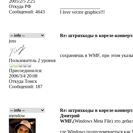
2005/2/5 2:25
Откуда
РФ
_________________
Сообщений:
4643
I love vector graphics!!!
Re: штрихкоды в кореле-конвер
joss
сохраняешь в WMF, при этом указыв
Пользователь 2 уровня
Присоединился:
2006/3/4 20:08
Откуда
Томск
Сообщений:
187
Re: штрихкоды в кореле-конвер
mendow
Дмитрий
WMF,
(Windows Meta File) это деб
где Windows подрузумеваеться как M