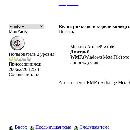
___
_____
Re: штрихкоды в кореле-конвер
ManYacK
Цитата:
Мендов Андрей wrote:
Дмитрий
Пользователь 2 уровня
WMF,
(Windows Meta File) э
лишних узлов
Присоединился:
2006/2/26 12:23
Сообщений:
67
А как на счет
EMF
(exchange Meta 
Вверх
Предыдущая тема
Следущая тема