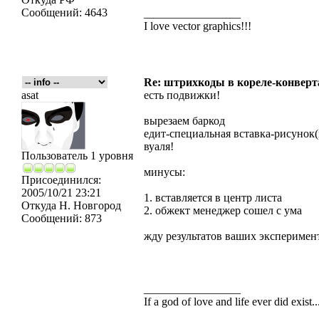
Сообщений:
4643
_________________
I love vector graphics!!!
Re: штрихкоды в кореле-конвер
asat
есть подвижки!
вырезаем баркод
едит-специальная вставка-рисунок
вуаля!
Пользователь 1 уровня
минусы:
Присоединился:
2005/10/21 23:21
1. вставляется в центр листа
Откуда
Н. Новгород
2. обжект менеджер сошел с ума
Сообщений:
873
жду результатов ваших эксперимен
_________________
If a god of love and life ever did exist