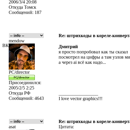
2006/3/4 20:08
Откуда
Томск
Сообщений:
187
Re: штрихкоды в кореле-конвер
mendow
ВК
Дмитрий
я просто попробовал как ты сказал
посмотрел на цифры а там узлов м
а через ai всё как надо...
PC/director
Присоединился:
2005/2/5 2:25
Откуда
РФ
_________________
Сообщений:
4643
I love vector graphics!!!
Re: штрихкоды в кореле-конвер
asat
Цитата: