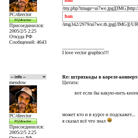
ban
/my.php?image=ai7we.jpg][IMG]http:/
PC/director
ban
/img342/2979/ai7we.th.jpg[/IMG][/U
Присоединился:
2005/2/5 2:25
Откуда
РФ
Сообщений:
4643
_________________
I love vector graphics!!!
Re: штрихкоды в кореле-конвер
mendow
Цитата:
вот если бы какую-нить кно
может кто и в курсе и подскажет...
PC/director
я сказал всё что знал
Присоединился:
2005/2/5 2:25
Откуда
РФ