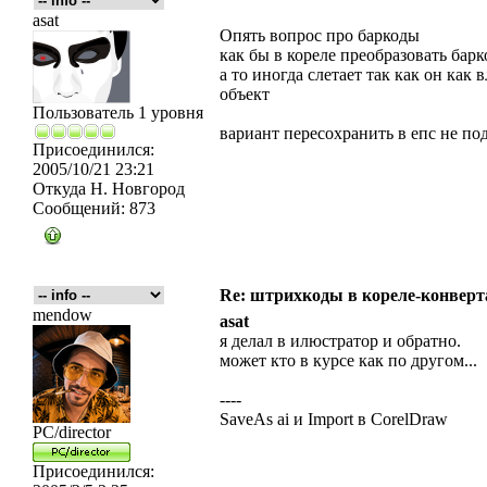
asat
Опять вопрос про баркоды
как бы в кореле преобразовать бар
а то иногда слетает так как он как
объект
Пользователь 1 уровня
вариант пересохранить в епс не под
Присоединился:
2005/10/21 23:21
Откуда
Н. Новгород
Сообщений:
873
Re: штрихкоды в кореле-конвер
mendow
asat
я делал в илюстратор и обратно.
может кто в курсе как по другом...
----
SaveAs ai и Import в CorelDraw
PC/director
Присоединился: