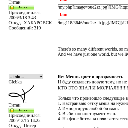
Титан
/my.php?image=oue2sz.jpg][IMG]http:
Присоединился:
ban
2006/3/18 3:43
Откуда
ХАБАРОВСК
/img118/3646/oue2sz.th.jpg[/IMG][/
Сообщений:
319
_________________
There's so many different worlds, so m
And we have just one world, but we live
Re: Меши- цвет и прозрачность
Glebka
Н буду создавать новую тему, но не
КТО ЭТО ЗНАЛ И МОЛЧАЛ!!!!!!!!!
Только что произошло следующее в
1. Настраиваю сетку мэша на нужно
Титан
2. Импортирую любой битмап.
3. Выбираю инструмент мэш.
Присоединился:
4. На фоне битмапа появляется сет
2005/12/15 14:22
Откуда
Питер