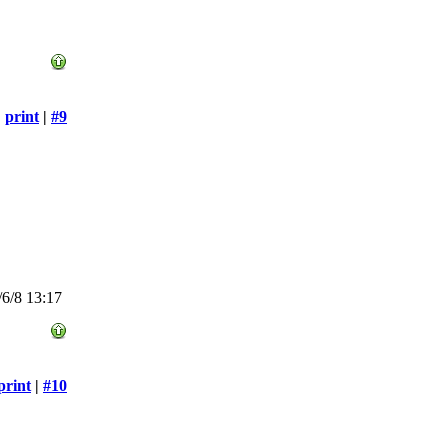
print
|
#9
6/8 13:17
print
|
#10