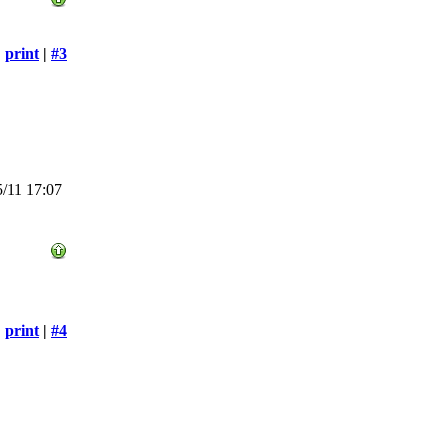
print
|
#3
/11 17:07
print
|
#4