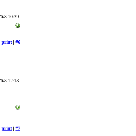
6/8 10:39
print
|
#6
6/8 12:18
print
|
#7