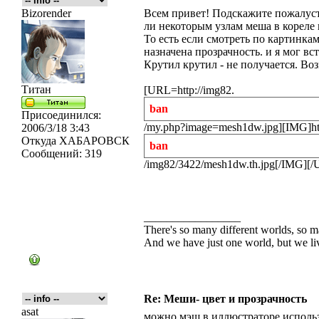
Bizorender
Всем привет! Подскажите пожалуст
ли некоторым узлам меша в кореле 
То есть если смотреть по картинк
назначена прозрачность. и я мог вс
Крутил крутил - не получается. Во
Титан
[URL=http://img82.
ban
Присоединился:
/my.php?image=mesh1dw.jpg][IMG]htt
2006/3/18 3:43
Откуда
ХАБАРОВСК
ban
Сообщений:
319
/img82/3422/mesh1dw.th.jpg[/IMG][
_________________
There's so many different worlds, so m
And we have just one world, but we live
Re: Меши- цвет и прозрачность
asat
можно мэш в иллюстраторе использ