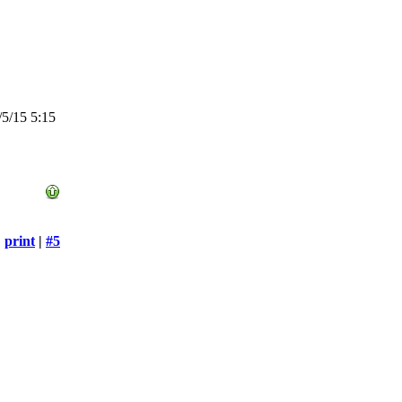
5/15 5:15
print
|
#5