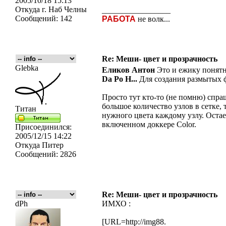
2005/10/18 15:13
Откуда
г. Наб Челны
_________________
Сообщений:
142
РАБОТА
не волк...
Re: Меши- цвет и прозрачность
Glebka
Еликов Антон
Это и ежику понятно
Da Po H...
Для создания размытых ф
Просто тут кто-то (не помню) спра
большое количество узлов в сетке,
Титан
нужного цвета каждому узлу. Остае
включенном доккере Color.
Присоединился:
2005/12/15 14:22
Откуда
Питер
Сообщений:
2826
Re: Меши- цвет и прозрачность
dPh
ИМХО :
[URL=http://img88.