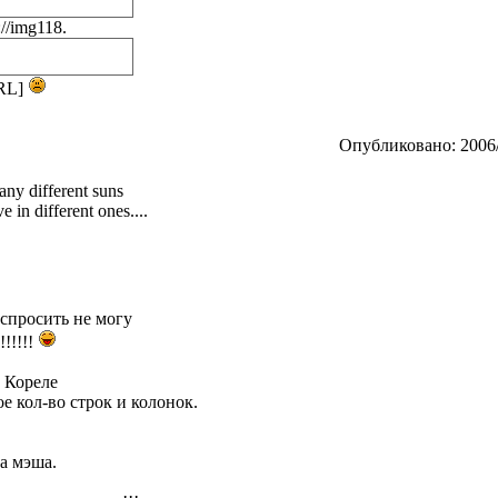
//img118.
URL]
Опубликовано: 2006/
any different suns
 in different ones....
 спросить не могу
!!!!!
 Кореле
е кол-во строк и колонок.
ка мэша.