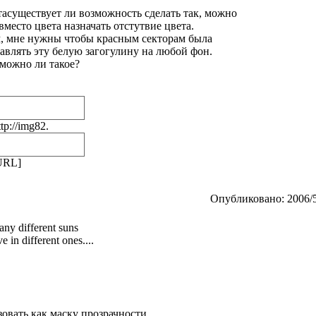
асуществует ли возможность сделать так, можно
вместо цвета назначать отстутвие цвета.
ам, мне нужны чтобы красным секторам была
тавлять эту белую загогулину на любой фон.
зможно ли такое?
p://img82.
/URL]
Опубликовано: 2006/5
any different suns
 in different ones....
овать как маску прозрачности