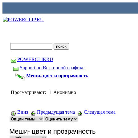
POWERCLIP.RU
Support по Векторной графике
Меши- цвет и прозрачность
Просматривают: 1 Анонимно
Вниз
Предыдущая тема
Следущая тема
Меши- цвет и прозрачность