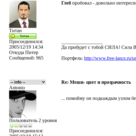
Глеб
пробовал - довольно интересн
Титан
Присоединился:
_________________
2005/12/19 14:34
Да прибудет с тобой CИЛА! Сила
Откуда
Питер
Сообщений:
965
Портфель:
http://www.free-lance.ru/u
Re: Меши- цвет и прозрачность
Antonio
... помойму он подкаждым узлом бер
Пользователь 2 уровня
Присоединился: