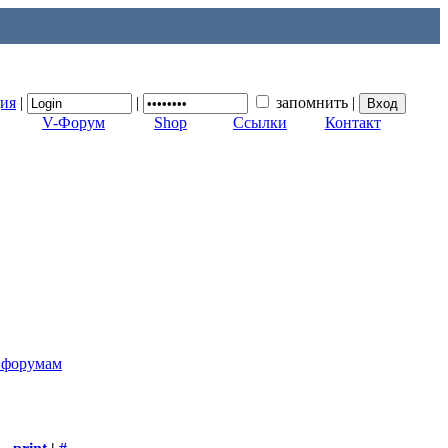
ция
|
|
запомнить
|
V-Форум
Shop
Ссылки
Контакт
к форумам