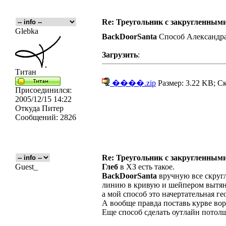
Re: Треугольник с закругленными
Glebka
BackDoorSanta
Способ Александра
Загрузить
:
Титан
����.zip
Размер: 3.22 KB; С
Присоединился:
2005/12/15 14:22
Откуда
Питер
Сообщений:
2826
Re: Треугольник с закругленными
Guest_
Глеб
в ХЗ есть такое.
BackDoorSanta
вручную все скругл
линию в кривую и шейпером вытян
а мой способ это начертательная ге
А вообще правда поставь курве вор
Еще способ сделать оутлайн потолщ