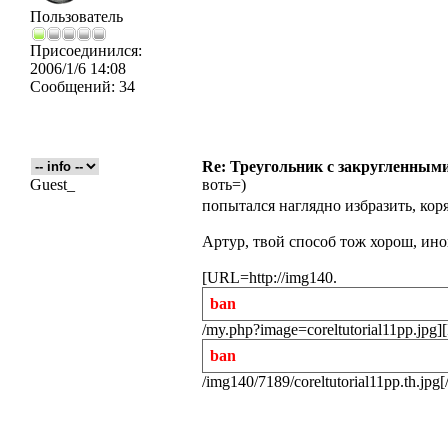
Пользователь
Присоединился:
2006/1/6 14:08
Сообщений:
34
Re: Треугольник с закругленными
Guest_
воть=)
попытался наглядно избразить, кор
Артур, твой способ тож хорош, ино
[URL=http://img140.
ban
/my.php?image=coreltutorial11pp.jpg]
ban
/img140/7189/coreltutorial11pp.th.jp