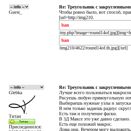
Re: Треугольник с закругленными
Guest_
Чтобы ровно было, вот способ, пра
[url=http://img210.
ban
/my.php?image=round14of.jpg][img=ht
ban
/img210/4622/round14of.th.jpg][/url]
Re: Треугольник с закругленными
Glebka
Лучше всего пользоваться макросо
Рисуешь любую прямоугольную ло
Выбираешь нужные узлы и запуска
В нем только задаешь радиус скругл
Есть там и получение фаски.
Титан
В 3Д Максе это уже давно сделано.
Есть еще похожий макрос.
Присоединился:
Дома они. Вечером могу выложить,