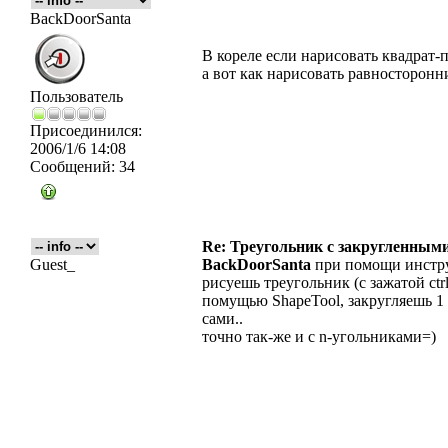
BackDoorSanta
В кореле если нарисовать квадрат-п
а вот как нарисовать равносторон
Пользователь
Присоединился:
2006/1/6 14:08
Сообщений:
34
Re: Треугольник с закругленными
Guest_
BackDoorSanta
при помощи инстру
рисуешь треугольник (с зажатой ctr
помущью ShapeTool, закругляешь 1 
сами..
точно так-же и с n-угольниками=)