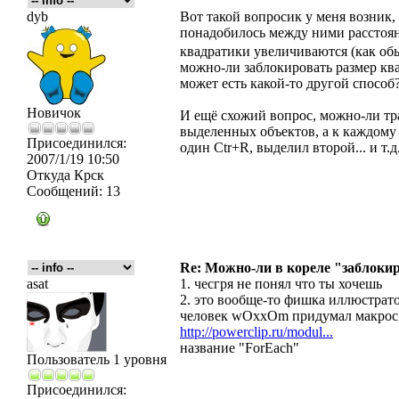
dyb
Вот такой вопросик у меня возник, 
понадобилось между ними расстояни
квадратики увеличиваются (как о
можно-ли заблокировать размер ква
может есть какой-то другой способ
Новичок
И ещё схожий вопрос, можно-ли т
выделенных объектов, а к каждому
Присоединился:
один Ctr+R, выделил второй... и т.д
2007/1/19 10:50
Откуда
Крск
Сообщений:
13
Re: Можно-ли в кореле "заблокиро
asat
1. чесгря не понял что ты хочешь
2. это вообще-то фишка иллюстрат
человек wOxxOm придумал макрос к
http://powerclip.ru/modul...
название "ForEach"
Пользователь 1 уровня
Присоединился: