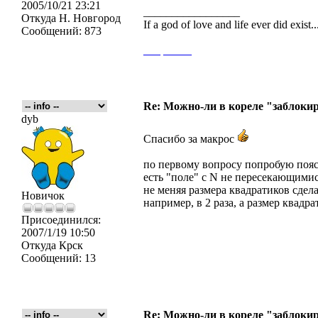
2005/10/21 23:21
_________________
Откуда
Н. Новгород
If a god of love and life ever did exist
Сообщений:
873
___
_____
Re: Можно-ли в кореле "заблокиро
dyb
Спасибо за макрос
по первому вопросу попробую пояс
есть "поле" с N не пересекающими
не меняя размера квадратиков сдел
Новичок
например, в 2 раза, а размер квадр
Присоединился:
2007/1/19 10:50
Откуда
Крск
Сообщений:
13
Re: Можно-ли в кореле "заблокиро