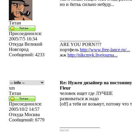
но и битьь сильно небуду...
Титан
Присоединился:
2005/7/5 16:34
_________________
Откуда
Великий
ARE YOU PORN???
Новгород
портфель
http://www.free-lance.ru/...
Сообщений:
4233
жж
http://nikcmyk.livejourna...
Re: Нужен дизайнер на постоянн
xm
Fleur
Титан
человек ищет где ЛУЧШЕ
развиваться ж надо
Присоединился:
[off] а тебя не возьмут, потому что т
2005/10/2 14:57
Откуда
Москва
Сообщений:
6779
_________________
[икс́эм]