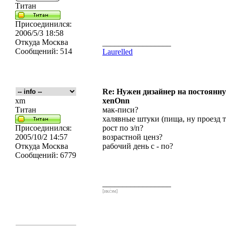
Титан
Присоединился:
2006/5/3 18:58
Откуда
Москва
_________________
Сообщений:
514
Laurelled
Re: Нужен дизайнер на постоянн
xm
xenOnn
Титан
мак-писи?
халявные штуки (пища, ну проезд т
Присоединился:
рост по з/п?
2005/10/2 14:57
возрастной ценз?
Откуда
Москва
рабочий день с - по?
Сообщений:
6779
_________________
[икс́эм]