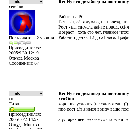
Re: Нужен дизайнер на постоянн
xenOnn
Работа на PC.
Есть з/п, её, я думаю, на проезд, п
Рост - вы сначала дайте повод, сей
Возраст - хоть сто лет, главное что
Рабочий день с 12 до 21 часа. Гра
Пользователь 2 уровня
Присоединился:
2005/9/30 12:19
Откуда
Москва
Сообщений:
67
Re: Нужен дизайнер на постоянн
xm
xenOnn
Титан
хорошие условия (не считая еды ))
про рост з/п я имел ввиду ваще поо
Присоединился:
2005/10/2 14:57
а устаревшее резюме со старыми р
Откуда
Москва