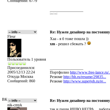
Сообщений:
6779
_________________
[икс́эм]
Re: Нужен дизайнер на постоянн
Fleur
Хаа - я б тоже пошла ))
xm
- решил сбежать ?
Пользователь 1 уровня
Присоединился:
_________________
2005/12/13 22:24
Портфолио
http://www.free-lance.ru/.
Откуда
Москва
Резюме
http://hh.ru/resume/29835...
Сообщений:
860
Резюме
http://www.superjob.ru/re...
ВК
Re: Нужен дизайнер на постоянн
nik-cmyk
так и пиши ИЩЮ НЕГРА,,,, работа 