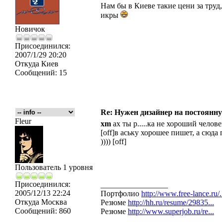
Нам бы в Киеве такие цени за тру
икры
Новичок
Присоединился:
2007/1/29 20:20
Откуда
Киев
Сообщений:
15
Re: Нужен дизайнер на постоянн
Fleur
xm
ах ты р.....ка не хороший челове
[off]в аську хорошее пишет, а сюда
)))) [off]
Пользователь 1 уровня
Присоединился:
_________________
2005/12/13 22:24
Портфолио
http://www.free-lance.ru/.
Откуда
Москва
Резюме
http://hh.ru/resume/29835...
Сообщений:
860
Резюме
http://www.superjob.ru/re...