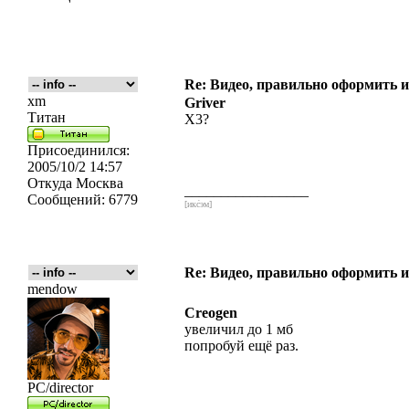
Re: Видео, правильно оформить и
xm
Griver
Титан
X3?
Присоединился:
2005/10/2 14:57
Откуда
Москва
_________________
Сообщений:
6779
[икс́эм]
Re: Видео, правильно оформить и
mendow
Creogen
увеличил до 1 мб
попробуй ещё раз.
PC/director