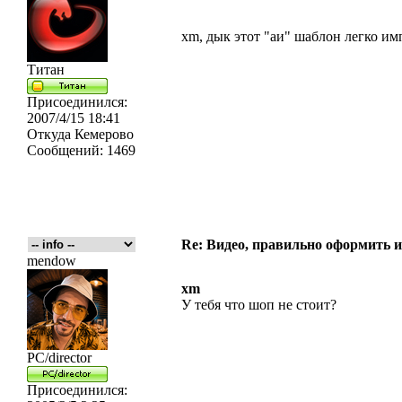
xm, дык этот "аи" шаблон легко имп
Титан
Присоединился:
2007/4/15 18:41
Откуда
Кемерово
Сообщений:
1469
Re: Видео, правильно оформить и
mendow
xm
У тебя что шоп не стоит?
PC/director
Присоединился: