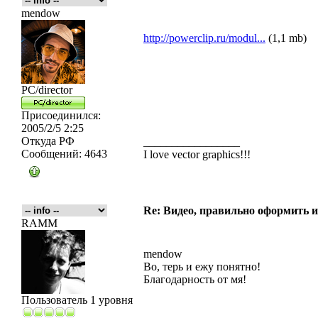
mendow
http://powerclip.ru/modul...
(1,1 mb)
PC/director
Присоединился:
2005/2/5 2:25
Откуда
РФ
_________________
Сообщений:
4643
I love vector graphics!!!
Re: Видео, правильно оформить и
RAMM
mendow
Во, терь и ежу понятно!
Благодарность от мя!
Пользователь 1 уровня