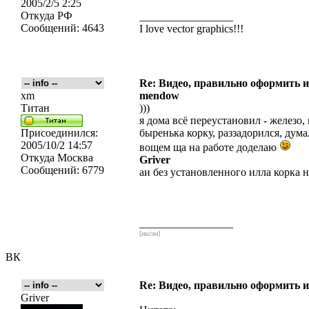
2005/2/5 2:25
Откуда
РФ
_________________
Сообщений:
4643
I love vector graphics!!!
Re: Видео, правильно оформить и
xm
mendow
Титан
)))
я дома всё переустановил - железо,
Присоединился:
быренька корку, раззадорился, дума
2005/10/2 14:57
вощем ща на работе доделаю
Откуда
Москва
Griver
Сообщений:
6779
аи без установленного илла корка н
_________________
[икс́эм]
ВК
Re: Видео, правильно оформить и
Griver