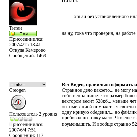
Цитата:
xm аи без установленного илл
Титан
да ну, тока что проверил, на работ
Присоединился:
2007/4/15 18:41
Откуда
Кемерово
Сообщений:
1469
Re: Видео, правильно оформить и
Creogen
Странное дело какоето... не могу н
собственна пишет что размер большо
вектором весит 528кб... меньше чет
оптимизацией поможет... я свотчи по
одну кривую обеденил... но файлик 
Пользователь 2 уровня
пробовал но толку мало. Что еще с 
поуменьшить. И вообще странно 528
Присоединился:
2007/6/4 7:51
Сообщений:
117