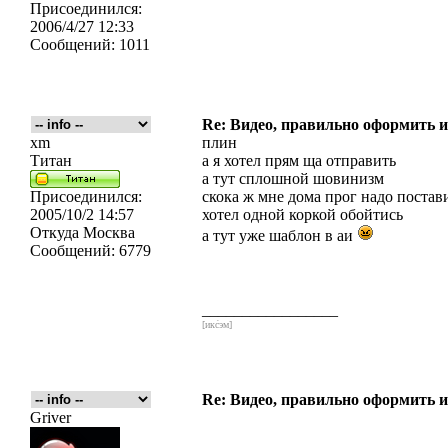
Присоединился:
2006/4/27 12:33
Сообщений:
1011
Re: Видео, правильно оформить и
xm
плин
Титан
а я хотел прям ща отправить
а тут сплошной шовинизм
Присоединился:
скока ж мне дома прог надо постави
2005/10/2 14:57
хотел одной коркой обойтись
Откуда
Москва
а тут уже шаблон в аи
Сообщений:
6779
_________________
[икс́эм]
Re: Видео, правильно оформить и
Griver