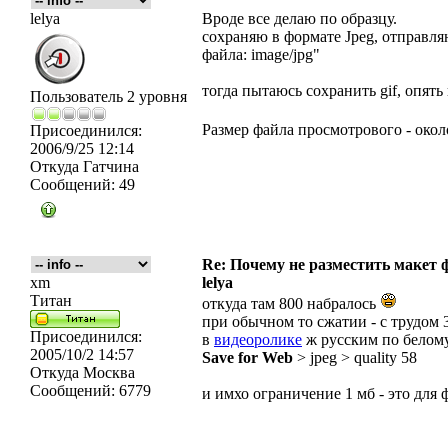
lelya
Вроде все делаю по образцу.
сохраняю в формате Jpeg, отправ
файла: image/jpg"
тогда пытаюсь сохранить gif, опят
Пользователь 2 уровня
Размер файла просмотрового - окол
Присоединился:
2006/9/25 12:14
Откуда
Гатчина
Сообщений:
49
Re: Почему не разместить макет 
xm
lelya
Титан
откуда там 800 набралось
при обычном то сжатии - с трудом 
Присоединился:
в
видеоролике
ж русским по белом
2005/10/2 14:57
Save for Web
> jpeg > quality 58
Откуда
Москва
Сообщений:
6779
и имхо ограничение 1 мб - это для 