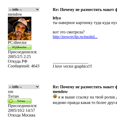
Re: Почему не разместить макет 
mendow
lelya
ты наверное картинку туда куда ну
вот это смотрела?
http://powerclip.ru/modul...
PC/director
Присоединился:
2005/2/5 2:25
Откуда
РФ
_________________
Сообщений:
4643
I love vector graphics!!!
Re: Почему не разместить макет 
xm
mendow
Титан
я ж выше ссылку на твой ролик 
видимо правда какая то более друга
Присоединился:
2005/10/2 14:57
Откуда
Москва