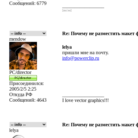
Сообщений:
6779
_________________
[икс́эм]
Re: Почему не разместить макет 
mendow
lelya
пришли мне на почту.
info@powerclip.ru
PC/director
Присоединился:
2005/2/5 2:25
Откуда
РФ
_________________
Сообщений:
4643
I love vector graphics!!!
Re: Почему не разместить макет 
lelya