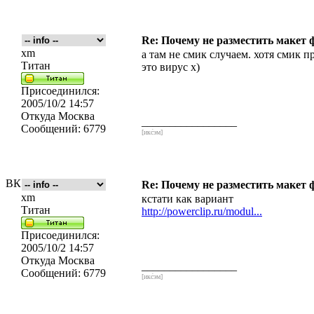
Re: Почему не разместить макет 
xm
а там не смик случаем. хотя смик п
Титан
это вирус х)
Присоединился:
2005/10/2 14:57
Откуда
Москва
_________________
Сообщений:
6779
[икс́эм]
ВК
Re: Почему не разместить макет 
xm
кстати как вариант
Титан
http://powerclip.ru/modul...
Присоединился:
2005/10/2 14:57
Откуда
Москва
_________________
Сообщений:
6779
[икс́эм]