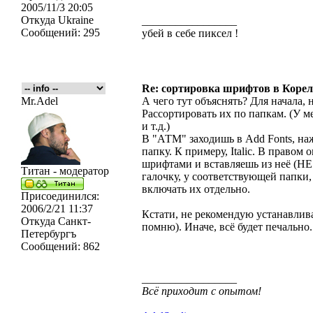
2005/11/3 20:05
Откуда
Ukraine
_________________
Сообщений:
295
убей в себе пиксел !
Re: сортировка шрифтов в Корел
Mr.Adel
А чего тут объяснять? Для начала,
Рассортировать их по папкам. (У меня
и т.д.)
В "АТМ" заходишь в Add Fonts, на
папку. К примеру, Italic. В право
шрифтами и вставляешь из неё (
Титан - модератор
галочку, у соответствующей папки
включать их отдельно.
Присоединился:
2006/2/21 11:37
Кстати, не рекомендую устанавлива
Откуда
Санкт-
помню). Иначе, всё будет печально.
Петербургъ
Сообщений:
862
_________________
Всё приходит с опытом!