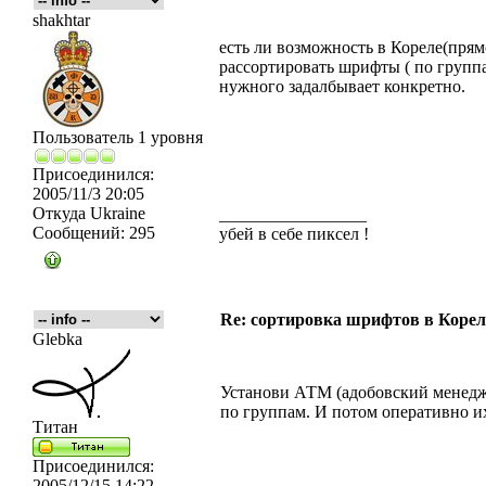
shakhtar
есть ли возможность в Кореле(пря
рассортировать шрифты ( по группам
нужного задалбывает конкретно.
Пользователь 1 уровня
Присоединился:
2005/11/3 20:05
Откуда
Ukraine
_________________
Сообщений:
295
убей в себе пиксел !
Re: сортировка шрифтов в Корел
Glebka
Установи АТМ (адобовский менедже
по группам. И потом оперативно и
Титан
Присоединился:
2005/12/15 14:22