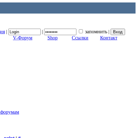
ция
|
|
запомнить
|
V-Форум
Shop
Ссылки
Контакт
к форумам