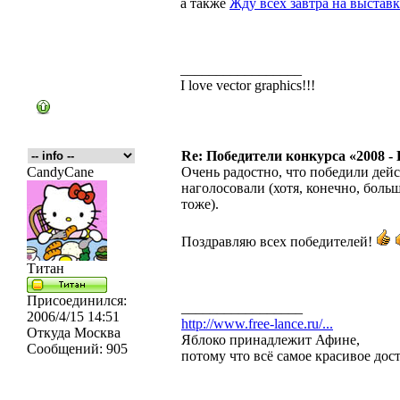
а также
Жду всех завтра на выставк
_________________
I love vector graphics!!!
Re: Победители конкурса «2008 -
CandyCane
Очень радостно, что победили дейс
наголосовали (хотя, конечно, боль
тоже).
Поздравляю всех победителей!
Титан
Присоединился:
_________________
2006/4/15 14:51
http://www.free-lance.ru/...
Откуда
Москва
Яблоко принадлежит Афине,
Сообщений:
905
потому что всё самое красивое дос