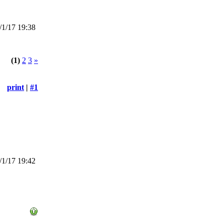
1/17 19:38
(1)
2
3
»
print
|
#1
1/17 19:42