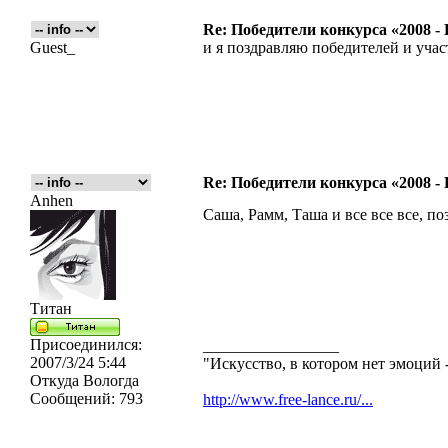
Re: Победители конкурса «2008 -
Guest_
и я поздравляю победителей и уча
Re: Победители конкурса «2008 -
Anhen
Саша, Рамм, Таша и все все все, п
Титан
Присоединился:
_________________
2007/3/24 5:44
"Искусство, в котором нет эмоций -
Откуда
Вологда
Сообщений:
793
http://www.free-lance.ru/...