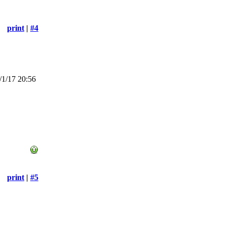
print
|
#4
1/17 20:56
print
|
#5