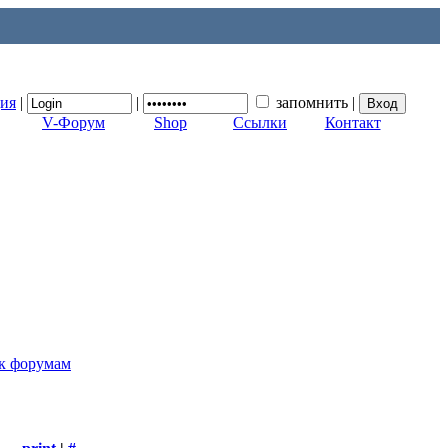
ция
|
|
запомнить
|
V-Форум
Shop
Ссылки
Контакт
 к форумам