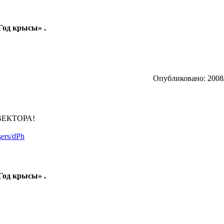
 Год крысы» .
Опубликовано: 2008/
 ВЕКТОРА!
sers/dPh
 Год крысы» .