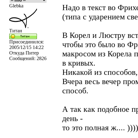
Glebka
Надо в текст во Фрих
(типа с ударением све
Титан
В Корел и Люстру вст
Присоединился:
чтобы это было во Фр
2005/12/15 14:22
макросом из Корела п
Откуда
Питер
Сообщений:
2826
в кривых.
Никакой из способов, 
Вчера весь вечер про
способ.
А так как подобное 
день -
то это полная ж.... )))