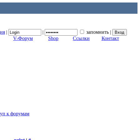
ция
|
|
запомнить
|
V-Форум
Shop
Ссылки
Контакт
туп к форумам