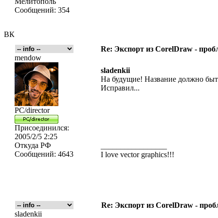
Мелитополь
Сообщений:
354
ВК
Re: Экспорт из CorelDraw - проб
mendow
sladenkii
На будущие! Название должно бы
Исправил...
PC/director
Присоединился:
2005/2/5 2:25
Откуда
РФ
_________________
Сообщений:
4643
I love vector graphics!!!
Re: Экспорт из CorelDraw - проб
sladenkii