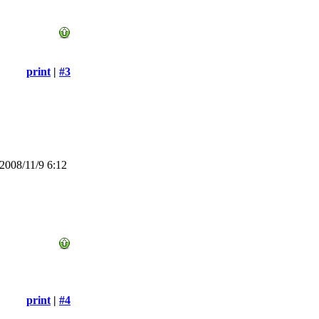
print
|
#3
008/11/9 6:12
print
|
#4