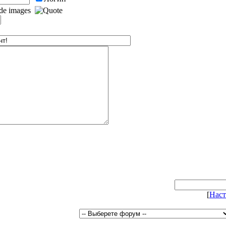
[
Наст