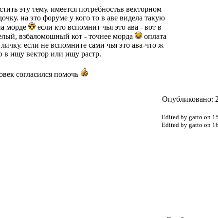
стить эту тему. имеется потребностьв векторном
очку. на это форуме у кого то в аве видела такую
 на морде
если кто вспомнит чья это ава - вот в
селый, взбаломошный кот - точнее морда
оплата
личку. если не вспомните сами чья это ава-что ж
о в ищу вектор или ищу растр.
ловек согласился помочь
Опубликовано: 2
Edited by gatto on 
Edited by gatto on 1