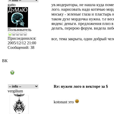
gatto
ув.модераторы, не нашла куда поме
лого. нарисовать надо котячью морд
моську - зеленые глаза и пластырь
таком духе мордочка нужна. т.е ве
яндекс деньги. предложения плиз в 
делать, перерою форум. видела либ
Пользователь
Присоединился:
все, тема закрыта, один добрый че
2005/12/12 21:00
Сообщений:
38
ВК
Re: нужен лого в векторе за $
vergilium
kotonast это