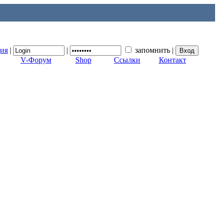
ция
|
|
запомнить
|
V-Форум
Shop
Ссылки
Контакт