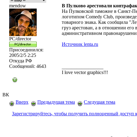
mendow
В Пулково арестовали контрафак
На Пулковской таможне в Санкт-Пе
логотипом Comedy Club, произведе
товарного знака. Как сообщила "Ле
груз арестован, а в отношении его
административном правонарушени
PC/director
Источник lenta.ru
Присоединился:
2005/2/5 2:25
Откуда
РФ
Сообщений:
4643
_________________
I love vector graphics!!!
ВК
Вверх
Предыдущая тема
Следущая тема
Зарегистрируйтесь, чтобы получить полноценный доступ 