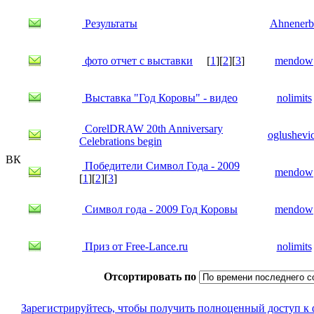
Результаты
Ahnenerb
фото отчет с выставки
[
1
][
2
][
3
]
mendow
Выставка "Год Коровы" - видео
nolimits
CorelDRAW 20th Anniversary
oglushevi
Celebrations begin
ВК
Победители Символ Года - 2009
mendow
[
1
][
2
][
3
]
Символ года - 2009 Год Коровы
mendow
Приз от Free-Lance.ru
nolimits
Отсортировать по
Зарегистрируйтесь, чтобы получить полноценный доступ к