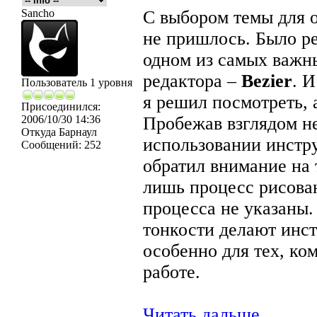
Sancho
С выбором темы для о
не пришлось. Было ре
одном из самых важн
редактора –
Bezier
. И
Пользователь 1 уровня
я решил посмотреть, 
Присоединился:
2006/10/30 14:36
Пробежав взглядом не
Откуда
Барнаул
использовании инстр
Сообщений:
252
обратил внимание на 
лишь процесс рисован
процесса не указаны
тонкости делают инс
особенно для тех, ко
работе.
Читать дальше...