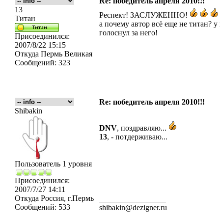
Re: победитель апреля 2010!!!
13
Респект! ЗАСЛУЖЕННО!
Титан
а почему автор всё еще не титан? у
голоснул за него!
Присоединился:
2007/8/22 15:15
Откуда
Пермь Великая
Сообщений:
323
Re: победитель апреля 2010!!!
Shibakin
DNV
, поздравляю...
13
, - потдерживаю...
Пользователь 1 уровня
Присоединился:
2007/7/27 14:11
Откуда
Россия, г.Пермь
_________________
Сообщений:
533
shibakin@dezigner.ru