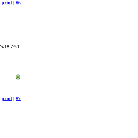
print
|
#6
5/18 7:59
print
|
#7