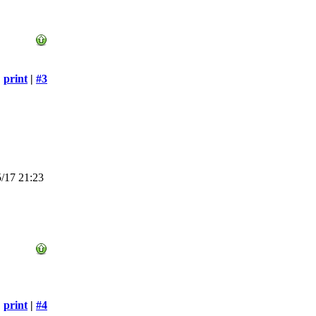
print
|
#3
/17 21:23
print
|
#4