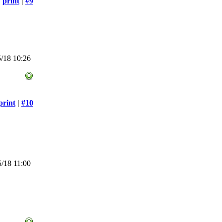
print
|
#9
/18 10:26
print
|
#10
/18 11:00