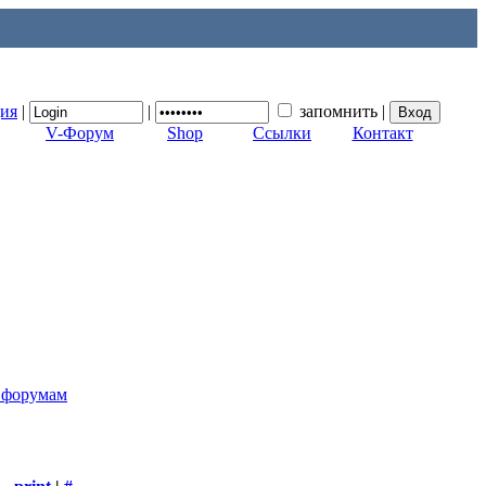
ция
|
|
запомнить
|
V-Форум
Shop
Ссылки
Контакт
к форумам